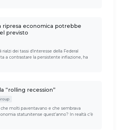
a ripresa economica potrebbe
del previsto
ialzi dei tassi d’interesse della Federal
a a contrastare la persistente inflazione, ha
a “rolling recession”
Group
ne che molti paventavano e che sembrava
conomia statunitense quest’anno? In realtà c’è