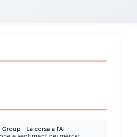
roup – La corsa all’AI –
ione e sentiment nei mercati