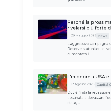
Perché la prossim
rivelarsi più forte 
29 Maggio 2023
news
L’aggressiva campagna di r
Reserve statunitense, volt
aumentato il……
L’economia USA e l
17 Agosto 2023
Capital 
Dov’è finita la recessio
destinata a devastare l’e
stata,……