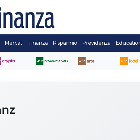
Mercati
Finanza
Risparmio
Previdenza
Educatio
anz