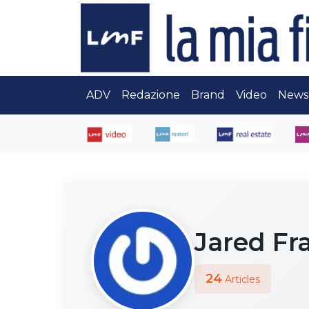
ADV
Redazione
Brand
Video
News
Jared Fr
24
Articles