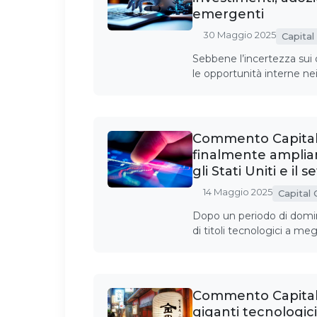
emergenti
30 Maggio 2025
Capital
Sebbene l’incertezza sui d
le opportunità interne ne
Commento Capital 
finalmente amplian
gli Stati Uniti e il
14 Maggio 2025
Capital
Dopo un periodo di domin
di titoli tecnologici a me
Commento Capital G
giganti tecnologici