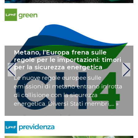
Metano, l’Europa frena sulle
regole per le importazioni: timori
per la sicurezza energetica
Le nuove regole europee sulle
emissioni di metano entrano in rotta
di collisione con la sicurezza
energetica. Diversi Stati membri,… »