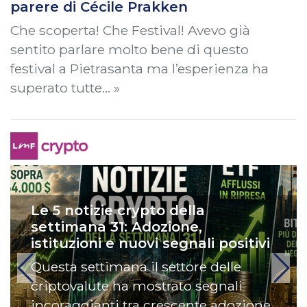
parere di Cécile Prakken
Che scoperta! Che Festival! Avevo già
sentito parlare molto bene di questo
festival a Pietrasanta ma l’esperienza ha
superato tutte… »
Le 5 notizie crypto della
settimana 31: Adozione,
istituzioni e nuovi segnali positivi
Questa settimana il settore delle
criptovalute ha mostrato segnali
incoraggianti tra crescente adozione