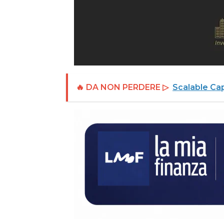
🔥 DA NON PERDERE ▷
Scalable Cap