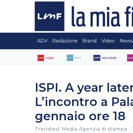
ADV
Redazione
Brand
Video
News
ISPI. A year lat
L’incontro a Pal
gennaio ore 18
Trendiest Media Agenzia di stampa -