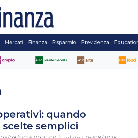
Mercati
Finanza
Risparmio
Previdenza
Educatio
a
operativi: quando
a scelte semplici
04/08/2026 00:31:00
(updated 05/08/2026