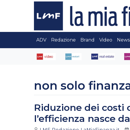
ADV
Redazione
Brand
Video
News
non solo finanz
Riduzione dei costi 
l’efficienza nasce d
LMF Redazione LaMiaFinanza.it
-