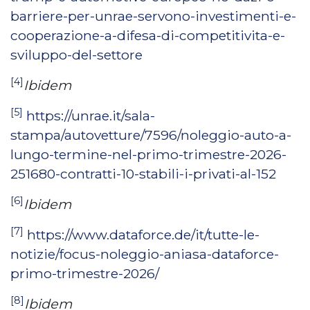
barriere-per-unrae-servono-investimenti-e-
cooperazione-a-difesa-di-competitivita-e-
sviluppo-del-settore
[4]
Ibidem
[5]
https://unrae.it/sala-
stampa/autovetture/7596/noleggio-auto-a-
lungo-termine-nel-primo-trimestre-2026-
251680-contratti-10-stabili-i-privati-al-152
[6]
Ibidem
[7]
https://www.dataforce.de/it/tutte-le-
notizie/focus-noleggio-aniasa-dataforce-
primo-trimestre-2026/
[8]
Ibidem