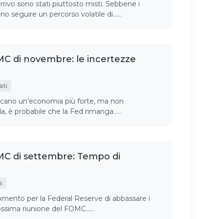
rrivo sono stati piuttosto misti. Sebbene i
no seguire un percorso volatile di……
C di novembre: le incertezze
ati
dicano un’economia più forte, ma non
a, è probabile che la Fed rimanga……
C di settembre: Tempo di
s
omento per la Federal Reserve di abbassare i
prossima riunione del FOMC……