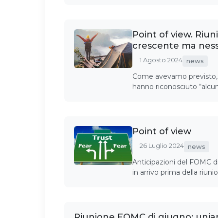
Point of view. Riun
crescente ma nes
1 Agosto 2024
news
Come avevamo previsto, ne
hanno riconosciuto “alcuni
Point of view
26 Luglio 2024
news
Anticipazioni del FOMC di l
in arrivo prima della riun
Riunione FOMC di giugno: uniam