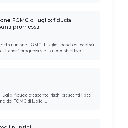
ione FOMC di luglio: fiducia
suna promessa
lla riunione FOMC di luglio i banchieri centrali
 ulteriori” progressi verso il loro obiettivo……
uglio: fiducia crescente, rischi crescenti I dati
ione del FOMC di luglio……
o i puntini