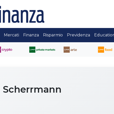
Mercati
Finanza
Risparmio
Previdenza
Educatio
n Scherrmann