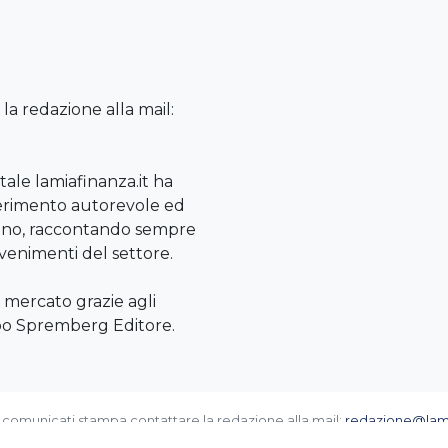
la redazione alla mail:
tale lamiafinanza.it ha
erimento autorevole ed
aliano, raccontando sempre
vvenimenti del settore.
 mercato grazie agli
ppo Spremberg Editore.
e comunicati stampa contattare la redazione alla mail:
redazione@lami