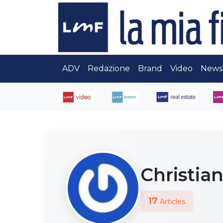
ADV
Redazione
Brand
Video
News
Christia
17
Articles