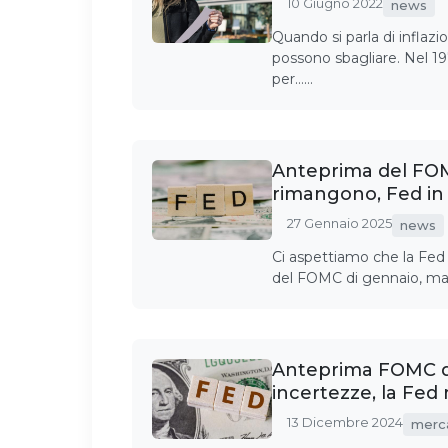
10 Giugno 2022
news
Quando si parla di inflaz
possono sbagliare. Nel 1
per……
Anteprima del FOM
rimangono, Fed in
27 Gennaio 2025
news
Ci aspettiamo che la Fed 
del FOMC di gennaio, ma i
Anteprima FOMC d
incertezze, la Fed n
13 Dicembre 2024
merc