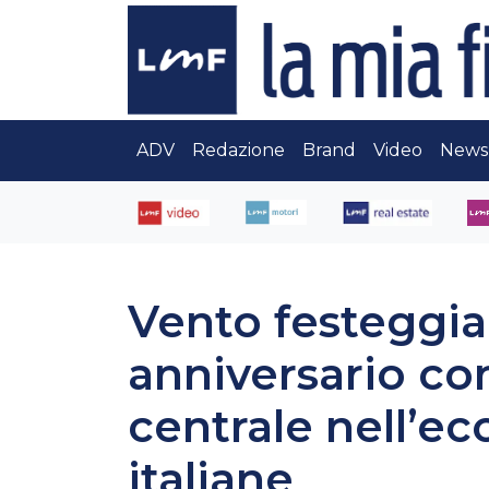
ADV
Redazione
Brand
Video
News
Vento festeggia
anniversario co
centrale nell’ec
italiane