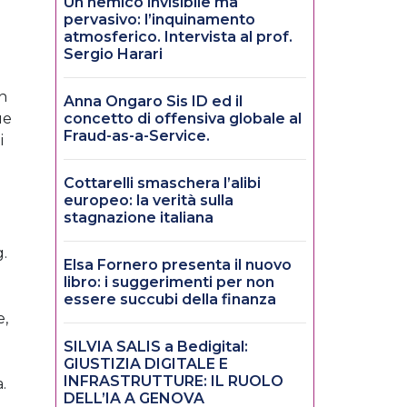
Un nemico invisibile ma
pervasivo: l’inquinamento
atmosferico. Intervista al prof.
Sergio Harari
on
Anna Ongaro Sis ID ed il
ue
concetto di offensiva globale al
Fraud-as-a-Service.
i
Cottarelli smaschera l’alibi
europeo: la verità sulla
stagnazione italiana
g.
Elsa Fornero presenta il nuovo
libro: i suggerimenti per non
essere succubi della finanza
e,
SILVIA SALIS a Bedigital:
GIUSTIZIA DIGITALE E
INFRASTRUTTURE: IL RUOLO
.
DELL’IA A GENOVA