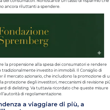
sa dei consumatori. Nonostante un tasso di risparmio che
ono ancora riluttanti a spendere.
lare la propensione alla spesa dei consumatori e rendere
o tradizionalmente investito in immobili. Il Consiglio di
a per il mercato azionario, che includono la promozione di 
 protezione degli investitori, meccanismi di revisione pi
dard di delisting. Va tuttavia ricordato che queste misure
l’autorità di regolamentazione.
denza a viaggiare di più, a