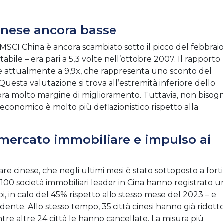
inese ancora basse
’MSCI China è ancora scambiato sotto il picco del febbrai
ntabile – era pari a 5,3 volte nell’ottobre 2007. Il rapporto
 è attualmente a 9,9x, che rappresenta uno sconto del
esta valutazione si trova all’estremità inferiore dello
cora molto margine di miglioramento. Tuttavia, non bisog
conomico è molto più deflazionistico rispetto alla
u mercato immobiliare e impulso ai
 cinese, che negli ultimi mesi è stato sottoposto a forti
e 100 società immobiliari leader in Cina hanno registrato u
i, in calo del 45% rispetto allo stesso mese del 2023 – e
dente. Allo stesso tempo, 35 città cinesi hanno già ridott
entre altre 24 città le hanno cancellate. La misura più