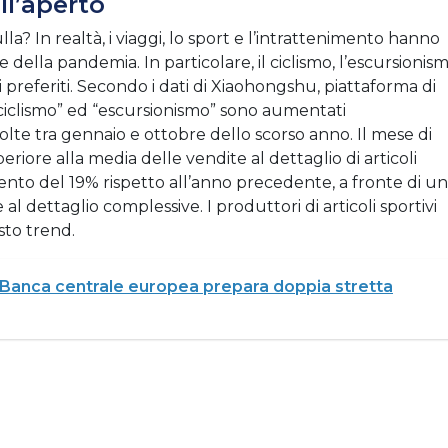
ll’aperto
a? In realtà, i viaggi, lo sport e l’intrattenimento hanno
e della pandemia. In particolare, il ciclismo, l’escursionis
 preferiti. Secondo i dati di Xiaohongshu, piattaforma di
 “ciclismo” ed “escursionismo” sono aumentati
volte tra gennaio e ottobre dello scorso anno. Il mese di
riore alla media delle vendite al dettaglio di articoli
ento del 19% rispetto all’anno precedente, a fronte di un
 dettaglio complessive. I produttori di articoli sportivi
sto trend.
: Banca centrale europea prepara doppia stretta