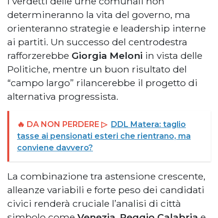
I verdetti delle urne comunali non
determineranno la vita del governo, ma
orienteranno strategie e leadership interne
ai partiti. Un successo del centrodestra
rafforzerebbe
Giorgia Meloni
in vista delle
Politiche, mentre un buon risultato del
“campo largo” rilancerebbe il progetto di
alternativa progressista.
🔥 DA NON PERDERE ▷
DDL Matera: taglio
tasse ai pensionati esteri che rientrano, ma
conviene davvero?
La combinazione tra astensione crescente,
alleanze variabili e forte peso dei candidati
civici renderà cruciale l’analisi di città
simbolo come
Venezia
,
Reggio Calabria
e