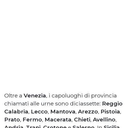
Oltre a
Venezia
, i capoluoghi di provincia
chiamati alle urne sono diciassette:
Reggio
Calabria
,
Lecco
,
Mantova
,
Arezzo
,
Pistoia
,
Prato
,
Fermo
,
Macerata
,
Chieti
,
Avellino
,
Andria
,
Trani
,
Crotone
e
Salerno
. In
Sicilia