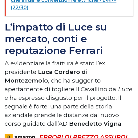
che sfida le convenzioni elettriche - L‑M‑F
(22/30)
L’impatto di Luce su
mercato, conti e
reputazione Ferrari
A evidenziare la frattura è stato l’ex
presidente
Luca Cordero di
Montezemolo
, che ha suggerito
apertamente di togliere il Cavallino da
Luce
e ha espresso disgusto per il progetto. Il
segnale è forte: una parte della storia
aziendale prende le distanze dal nuovo
corso guidato dall’AD
Benedetto Vigna
.
ERRORI DI PREZZO ASSURDI