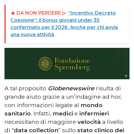
🔥 DA NON PERDERE ▷
“Incentivo Decreto
Coesione”: il bonus giovani under 35
confermato per il 2026. Anche per chi avvia
una nuova attività
A tal proposito
Globenewswire
risulta di
grande aiuto grazie a un’indagine ad hoc
con informazioni legate al
mondo
sanitario
. Infatti,
medici
e
infermieri
necessitano di maggiore
velocità
a livello
di “
data collection
” sullo
stato clinico dei