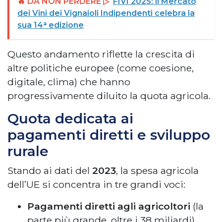
🔥 DA NON PERDERE ▷
FIVI 2025: il Mercato
dei Vini dei Vignaioli Indipendenti celebra la
sua 14ᵃ edizione
Questo andamento riflette la crescita di
altre politiche europee (come coesione,
digitale, clima) che hanno
progressivamente diluito la quota agricola.
Quota dedicata ai
pagamenti diretti e sviluppo
rurale
Stando ai dati del
2023
, la spesa agricola
dell’UE si concentra in tre grandi voci:
Pagamenti diretti agli agricoltori
(la
parte più grande, oltre i 38 miliardi).