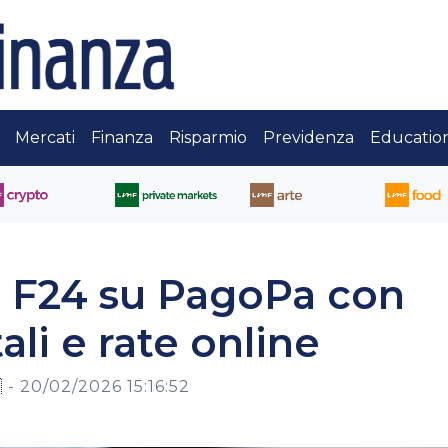
Mercati
Finanza
Risparmio
Previdenza
Educatio
a F24 su PagoPa con
li e rate online

-
20/02/2026 15:16:52