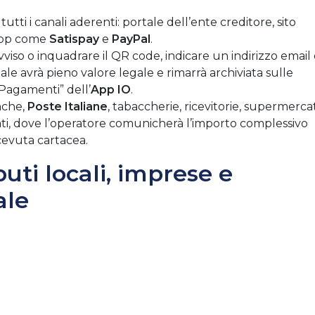
utti i canali aderenti: portale dell’ente creditore, sito
app come
Satispay
e
PayPal
.
’avviso o inquadrare il QR code, indicare un indirizzo email
ale avrà pieno valore legale e rimarrà archiviata sulle
“Pagamenti” dell’
App IO
.
anche,
Poste Italiane
, tabaccherie, ricevitorie, supermercat
ti, dove l’operatore comunicherà l’importo complessivo
icevuta cartacea.
buti locali, imprese e
ale