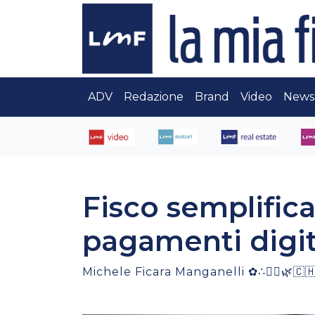
ADV
Redazione
Brand
Video
News
Fisco semplific
pagamenti digita
Michele Ficara Manganelli ✿∴♛🌿🇨