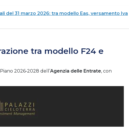
li del 31 marzo 2026: tra modello Eas, versamento Iva
grazione tra modello F24 e
l Piano 2026‑2028 dell’
Agenzia delle Entrate
, con