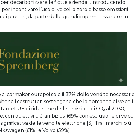
er decarbonizzare le flotte aziendali, introducendo
i per incentivare l’uso di veicoli a zero e basse emissioni
ibridi plug-in, da parte delle grandi imprese, fissando un
e ai carmaker europei solo il 37% delle vendite necessari
Sebbene i costruttori sostengano che la domanda di veicoli
 i target UE di riduzione delle emissioni di CO₂ al 2030,
 con obiettivi più ambiziosi (69% con esclusione di veicol
ignificativa delle vendite elettriche [3]. Tra i marchi più
olkswagen (61%) e Volvo (59%)