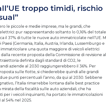
ll’UE troppo timidi, rischio
sual”
bero le piccole e medie imprese, ma le grandi, che
 elettrici: pur rappresentando soltanto lo 0,16% del totale
rca il 37% di tutte le nuove auto immatricolate nell’UE. 
sei Paesi (Germania, Italia, Austria, Irlanda, Lussemburgo e
 immatricolare una quota maggiore di veicoli elettrici
, dalla recente proposta della Commissione di revisione a
 traiettoria definita dagli standard di CO2, le
e grandi aziende al 2030 raggiungerebbero il 36%. Per
roposta sulle flotte, si chiederebbe quindi alle grandi
due punti percentuali l’anno, da qui al 2030. Sebbene
ativo, l’Italia rimarrebbe lontana dalle best practice
irata della fiscalità sulle auto aziendali, che ha
er i veicoli inquinanti, ha portato le immatricolazioni
21 al 54% nel 2025.