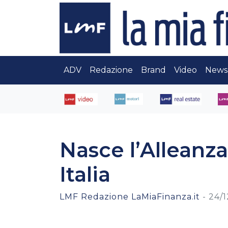
ADV
Redazione
Brand
Video
News
Nasce l’Alleanza 
Italia
LMF Redazione LaMiaFinanza.it
-
24/1