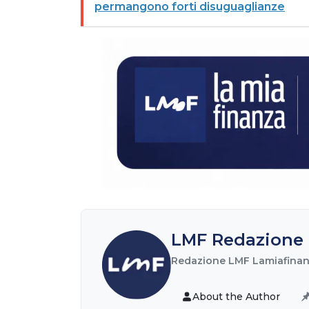
permangono forti disuguaglianze
LMF Redazione 
Redazione LMF Lamiafinanz
About the Author