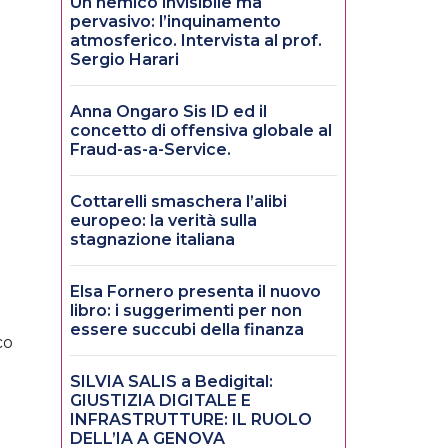
Un nemico invisibile ma
a
pervasivo: l’inquinamento
atmosferico. Intervista al prof.
Sergio Harari
Anna Ongaro Sis ID ed il
concetto di offensiva globale al
Fraud-as-a-Service.
Cottarelli smaschera l’alibi
europeo: la verità sulla
stagnazione italiana
Elsa Fornero presenta il nuovo
libro: i suggerimenti per non
essere succubi della finanza
co
SILVIA SALIS a Bedigital:
o
GIUSTIZIA DIGITALE E
INFRASTRUTTURE: IL RUOLO
DELL’IA A GENOVA