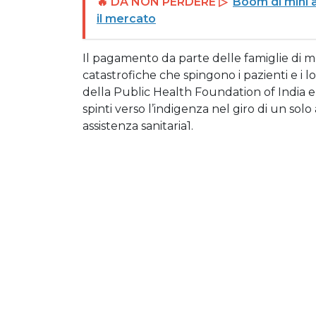
🔥 DA NON PERDERE ▷
Boom di mini a
il mercato
Il pagamento da parte delle famiglie di m
catastrofiche che spingono i pazienti e i 
della Public Health Foundation of India eme
spinti verso l’indigenza nel giro di un solo
assistenza sanitaria1.