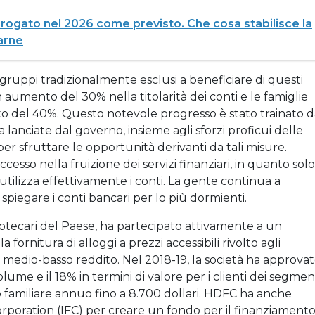
rogato nel 2026 come previsto. Che cosa stabilisce la
iarne
 gruppi tradizionalmente esclusi a beneficiare di questi
aumento del 30% nella titolarità dei conti e le famiglie
del 40%. Questo notevole progresso è stato trainato d
a lanciate dal governo, insieme agli sforzi proficui delle
 per sfruttare le opportunità derivanti da tali misure.
cesso nella fruizione dei servizi finanziari, in quanto solo 
tilizza effettivamente i conti. La gente continua a
piegare i conti bancari per lo più dormienti.
otecari del Paese, ha partecipato attivamente a un
ornitura di alloggi a prezzi accessibili rivolto agli
 medio-basso reddito. Nel 2018-19, la società ha approva
olume e il 18% in termini di valore per i clienti dei segmen
o familiare annuo fino a 8.700 dollari. HDFC ha anche
orporation (IFC) per creare un fondo per il finanziament