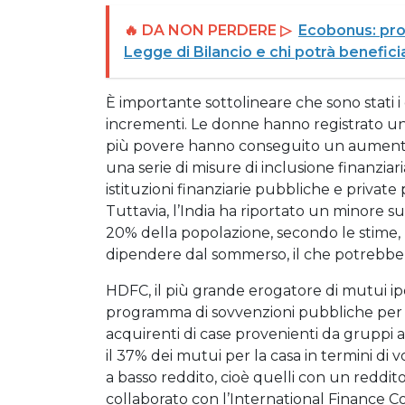
🔥 DA NON PERDERE ▷
Ecobonus: pro
Legge di Bilancio e chi potrà benefic
È importante sottolineare che sono stati i
incrementi. Le donne hanno registrato un 
più povere hanno conseguito un aumento 
una serie di misure di inclusione finanziari
istituzioni finanziarie pubbliche e private
Tuttavia, l’India ha riportato un minore suc
20% della popolazione, secondo le stime, u
dipendere dal sommerso, il che potrebbe s
HDFC, il più grande erogatore di mutui ip
programma di sovvenzioni pubbliche per la f
acquirenti di case provenienti da gruppi a
il 37% dei mutui per la casa in termini di v
a basso reddito, cioè quelli con un reddit
collaborato con l’International Finance C