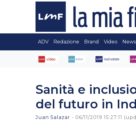
ADV
Redazione
Brand
Video
News
Sanità e inclusi
del futuro in In
Juan Salazar
-
06/11/2019 15:27:11
(upd