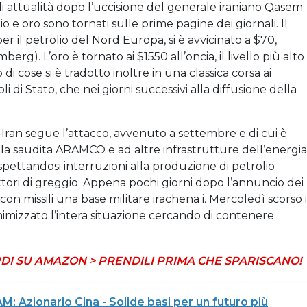
i attualità dopo l’uccisione del generale iraniano Qasem
io e oro sono tornati sulle prime pagine dei giornali. Il
r il petrolio del Nord Europa, si è avvicinato a $70,
erg). L’oro è tornato ai $1550 all’oncia, il livello più alto
i cose si è tradotto inoltre in una classica corsa ai
oli di Stato, che nei giorni successivi alla diffusione della
-Iran segue l’attacco, avvenuto a settembre e di cui è
la saudita ARAMCO e ad altre infrastrutture dell’energia
aspettandosi interruzioni alla produzione di petrolio
tori di greggio. Appena pochi giorni dopo l’annuncio dei
con missili una base militare irachena i. Mercoledì scorso i
izzato l’intera situazione cercando di contenere
DI SU AMAZON > PRENDILI PRIMA CHE SPARISCANO!
 Azionario Cina - Solide basi per un futuro più