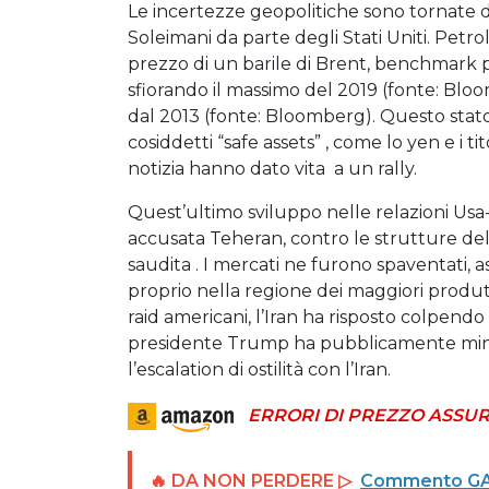
Le incertezze geopolitiche sono tornate d
Soleimani da parte degli Stati Uniti. Petrol
prezzo di un barile di Brent, benchmark pe
sfiorando il massimo del 2019 (fonte: Bloomb
dal 2013 (fonte: Bloomberg). Questo stato d
cosiddetti “safe assets” , come lo yen e i tit
notizia hanno dato vita a un rally.
Quest’ultimo sviluppo nelle relazioni Usa
accusata Teheran, contro le strutture del
saudita . I mercati ne furono spaventati, 
proprio nella regione dei maggiori produt
raid americani, l’Iran ha risposto colpendo 
presidente Trump ha pubblicamente minim
l’escalation di ostilità con l’Iran.
ERRORI DI PREZZO ASSUR
🔥 DA NON PERDERE ▷
Commento GAM: