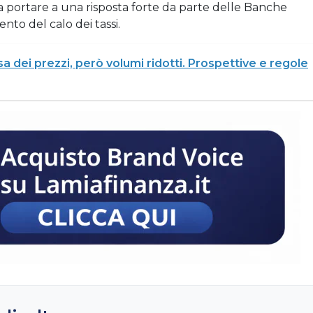
 portare a una risposta forte da parte delle Banche
to del calo dei tassi.
a dei prezzi, però volumi ridotti. Prospettive e regole