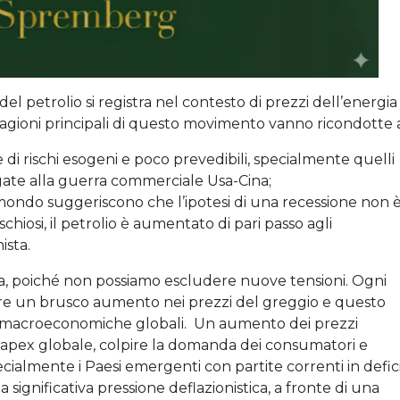
 del petrolio si registra nel contesto di prezzi dell’energia
ragioni principali di questo movimento vanno ricondotte 
di rischi esogeni e poco prevedibili, specialmente quelli
egate alla guerra commerciale Usa-Cina;
il mondo suggeriscono che l’ipotesi di una recessione non 
rischiosi, il petrolio è aumentato di pari passo agli
ista.
ta, poiché non possiamo escludere nuove tensioni. Ogni
e un brusco aumento nei prezzi del greggio e questo
ve macroeconomiche globali. Un aumento dei prezzi
 capex globale, colpire la domanda dei consumatori e
ecialmente i Paesi emergenti con partite correnti in defici
gnificativa pressione deflazionistica, a fronte di una