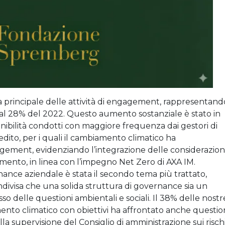
a principale delle attività di engagement, rappresentand
to al 28% del 2022. Questo aumento sostanziale è stato in
tenibilità condotti con maggiore frequenza dai gestori di
credito, per i quali il cambiamento climatico ha
gagement, evidenziando l’integrazione delle considerazion
timento, in linea con l’impegno Net Zero di AXA IM.
nance aziendale è stata il secondo tema più trattato,
divisa che una solida struttura di governance sia un
o delle questioni ambientali e sociali. Il 38% delle nostr
nto climatico con obiettivi ha affrontato anche questio
a supervisione del Consiglio di amministrazione sui risch