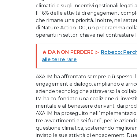
climatici e sugli incentivi gestionali legati a
Il 16% delle attività di engagement comple
che rimane una priorità. Inoltre, nel sett
di Nature Action 100, un programma coll
operanti in settori chiave nel contrastare l
🔥 DA NON PERDERE ▷
Robeco: Perch
alle terre rare
AXA IM ha affrontato sempre più spesso il t
engagement e dialogo, ampliando e arricch
aziende tecnologiche attraverso la collabor
IM ha co-fondato una coalizione di investito
mentale e al benessere derivanti dai prodo
AXA IM ha proseguito nell’implementazione
tre avvertimenti e sei fuori”, per le aziend
questione climatica, sostenendo miglioram
inviato le sue attività di engagement. Du