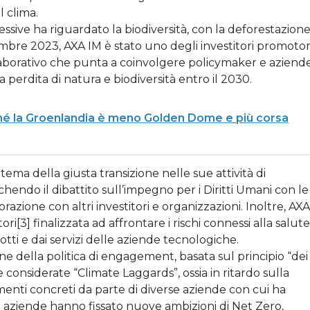
l clima.
ssive ha riguardato la biodiversità, con la deforestazion
embre 2023, AXA IM è stato uno degli investitori promotor
aborativo che punta a coinvolgere policymaker e aziend
a perdita di natura e biodiversità entro il 2030.
é la Groenlandia è meno Golden Dome e più corsa
ema della giusta transizione nelle sue attività di
endo il dibattito sull’impegno per i Diritti Umani con le
azione con altri investitori e organizzazioni. Inoltre, AXA
ri[3] finalizzata ad affrontare i rischi connessi alla salute
tti e dai servizi delle aziende tecnologiche.
 della politica di engagement, basata sul principio “dei
e considerate “Climate Laggards”, ossia in ritardo sulla
enti concreti da parte di diverse aziende con cui ha
e aziende hanno fissato nuove ambizioni di Net Zero,