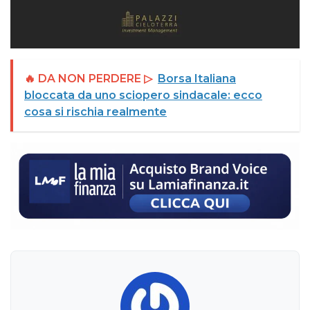
🔥 DA NON PERDERE ▷
Borsa Italiana
bloccata da uno sciopero sindacale: ecco
cosa si rischia realmente