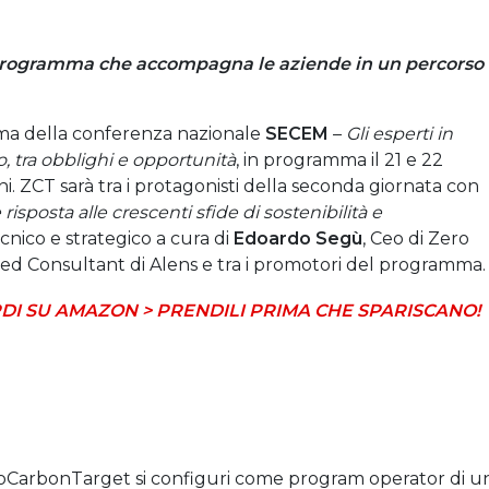
 programma che accompagna le aziende in un percorso
ima della conferenza nazionale
SECEM
–
Gli esperti in
o, tra obblighi e opportunità
, in programma il 21 e 22
i. ZCT sarà tra i protagonisti della seconda giornata con
risposta alle crescenti sfide di sostenibilità e
cnico e strategico a cura di
Edoardo Segù
, Ceo di Zero
fied Consultant di Alens e tra i promotori del programma.
DI SU AMAZON > PRENDILI PRIMA CHE SPARISCANO!
roCarbonTarget si configuri come program operator di u