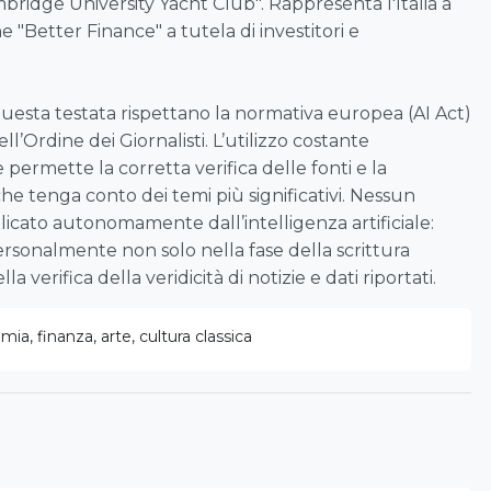
mbridge University Yacht Club". Rappresenta l'Italia a
e "Better Finance" a tutela di investitori e
 questa testata rispettano la normativa europea (AI Act)
ell’Ordine dei Giornalisti. L’utilizzo costante
le permette la corretta verifica delle fonti e la
che tenga conto dei temi più significativi. Nessun
icato autonomamente dall’intelligenza artificiale:
rsonalmente non solo nella fase della scrittura
a verifica della veridicità di notizie e dati riportati.
ia, finanza, arte, cultura classica