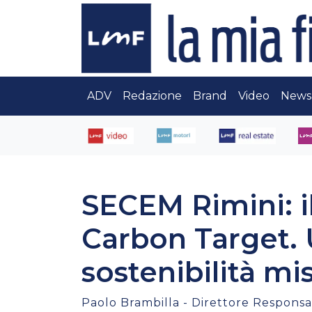
ADV
Redazione
Brand
Video
News
SECEM Rimini: 
Carbon Target. 
sostenibilità mi
Paolo Brambilla - Direttore Responsab