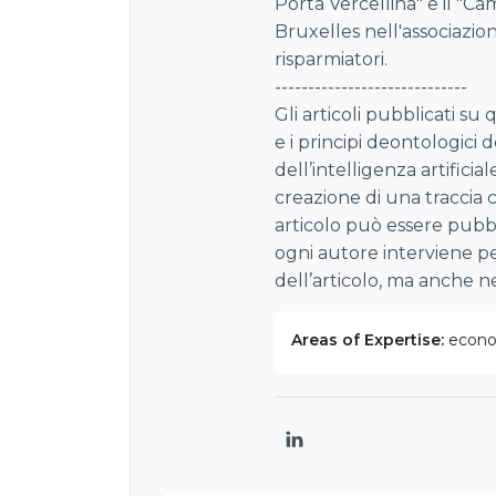
Porta Vercellina" e il "Ca
Bruxelles nell'associazion
risparmiatori.
-----------------------------
Gli articoli pubblicati su
e i principi deontologici d
dell’intelligenza artificia
creazione di una traccia 
articolo può essere pubbl
ogni autore interviene pe
dell’articolo, ma anche nell
Areas of Expertise:
econom
LinkedIn