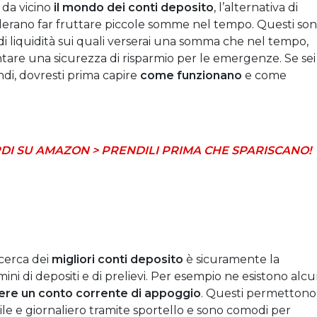
 da vicino
il mondo dei conti deposito
, l’alternativa di
esiderano far fruttare piccole somme nel tempo. Questi so
i di liquidità sui quali verserai una somma che nel tempo,
entare una sicurezza di risparmio per le emergenze. Se sei
indi, dovresti prima capire
come funzionano
e come
DI SU AMAZON > PRENDILI PRIMA CHE SPARISCANO!
icerca dei
migliori conti deposito
è sicuramente la
rmini di depositi e di prelievi. Per esempio ne esistono alcu
re un conto corrente di appoggio
. Questi permettono
nsile e giornaliero tramite sportello e sono comodi per