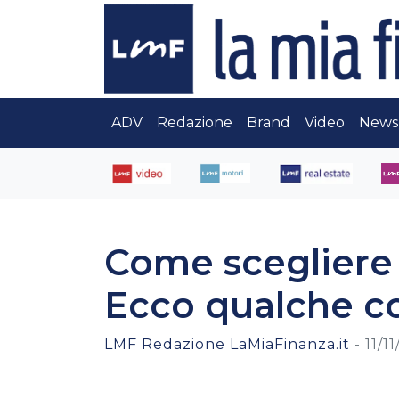
ADV
Redazione
Brand
Video
News
Come scegliere 
Ecco qualche co
LMF Redazione LaMiaFinanza.it
-
11/1