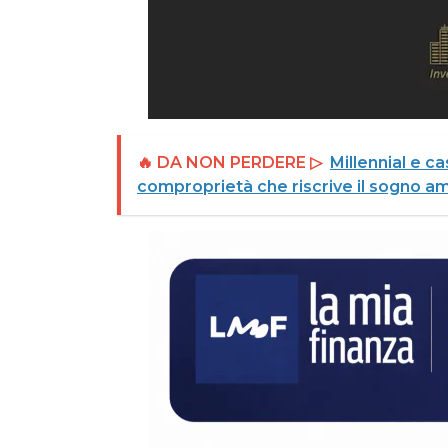
🔥 DA NON PERDERE ▷
Millennial e c
comproprietà che riscrive il sogno a