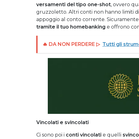
versamenti del tipo one-shot
, ovvero qu
gruzzoletto. Altri conti non hanno limiti d
appoggio al conto corrente. Sicuramente
tramite il tuo homebanking
e offrono cond
🔥 DA NON PERDERE ▷
Tutti gli strum
Vincolati e svincolati
Ci sono poi i
conti vincolati
e quelli
svinco