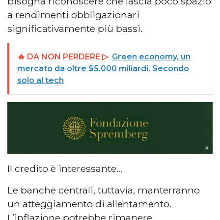
bisogna riconoscere che lascia poco spazio
a rendimenti obbligazionari
significativamente più bassi.
🔥 DA NON PERDERE ▷
Green economy, un
mercato da oltre $5.000 miliardi. Secondo
solo al tech
Il credito è interessante…
Le banche centrali, tuttavia, manterranno
un atteggiamento di allentamento.
L’inflazione potrebbe rimanere