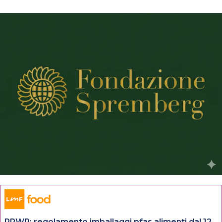
PPWR: regolamento imballaggi pfas alimenti dal 12