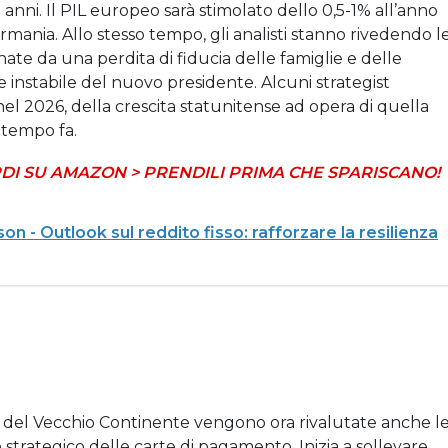
 anni. Il PIL europeo sarà stimolato dello 0,5-1% all’anno
ermania. Allo stesso tempo, gli analisti stanno rivedendo l
renate da una perdita di fiducia delle famiglie e delle
e instabile del nuovo presidente. Alcuni strategist
l 2026, della crescita statunitense ad opera di quella
 tempo fa.
DI SU AMAZON > PRENDILI PRIMA CHE SPARISCANO!
n - Outlook sul reddito fisso: rafforzare la resilienza
a del Vecchio Continente vengono ora rivalutate anche l
llo strategico delle carte di pagamento. Inizia a sollevare