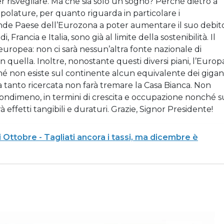
er risvegliare. Ma che sia solo un sogno? Perché dietro a
polature, per quanto riguarda in particolare i
ande Paese dell’Eurozona a poter aumentare il suo debit
, Francia e Italia, sono già al limite della sostenibilità. Il
europea: non ci sarà nessun’altra fonte nazionale di
 quella. Inoltre, nonostante questi diversi piani, l’Europ
hé non esiste sul continente alcun equivalente dei gigan
a tanto ricercata non farà tremare la Casa Bianca. Non
imeno, in termini di crescita e occupazione nonché s
 effetti tangibili e duraturi. Grazie, Signor Presidente!
ttobre - Tagliati ancora i tassi, ma dicembre è