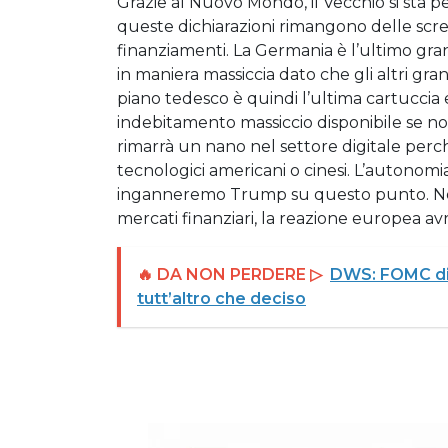
Grazie al Nuovo Mondo, il Vecchio si sta p
queste dichiarazioni rimangono delle scre
finanziamenti. La Germania è l’ultimo gr
in maniera massiccia dato che gli altri grandi
piano tedesco è quindi l’ultima cartuccia 
indebitamento massiccio disponibile se non
rimarrà un nano nel settore digitale perc
tecnologici americani o cinesi. L’autonomi
inganneremo Trump su questo punto. Nond
mercati finanziari, la reazione europea avrà
🔥 DA NON PERDERE ▷
DWS: FOMC di O
tutt’altro che deciso