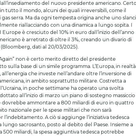
 dall’insediamento del nuovo presidente americano. Certo
tutto il mondo, alcuni dei quali irreversibili, come il
i gas serra. Ma da ogni tempesta origina anche uno slanc
almente riallacciando con una dinamica a lungo sopita. I
 Europe è cresciuto del 10% in euro dall’inizio dell’anno
mericano è arretrato di oltre il 3%, creando un divario di
i (Bloomberg, dati al 20/03/2025).
Again” non è certo merito diretto del presidente
tto sulla base di un simile programma. L’Europa, in realtà
all’energia che investe nell’andare oltre l’inversione di
americana, in ambito soprattutto militare. Costretta a
ell’Ucraina, in poche settimane ha operato una svolta
ottato all’inizio di marzo un piano di sostegno massiccio
he dovrebbe ammontare a 800 miliardi di euro in quattro
to nazionale per le spese militari che non sarà
per l’indebitamento. A ciò si aggiunge l’iniziativa tedesca
, a lungo sacrosanto, posto al debito del Paese. Insieme a
a 500 miliardi, la spesa aggiuntiva tedesca potrebbe