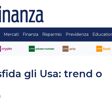
Mercati
Finanza
Risparmio
Previdenza
Educatio
sfida gli Usa: trend o
0