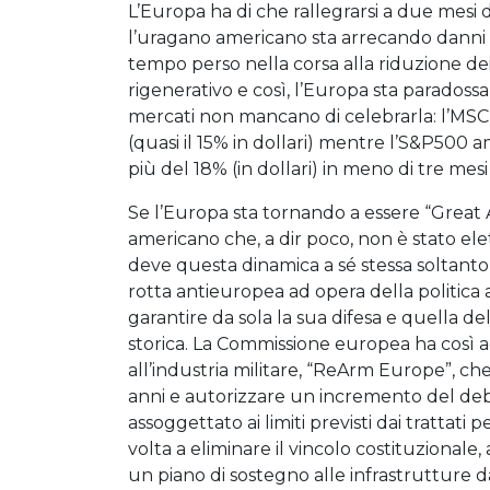
L’Europa ha di che rallegrarsi a due mesi
l’uragano americano sta arrecando danni in 
tempo perso nella corsa alla riduzione de
rigenerativo e così, l’Europa sta paradoss
mercati non mancano di celebrarla: l’MSCI
(quasi il 15% in dollari) mentre l’S&P500 a
più del 18% (in dollari) in meno di tre mes
Se l’Europa sta tornando a essere “Great 
americano che, a dir poco, non è stato ele
deve questa dinamica a sé stessa soltanto, 
rotta antieuropea ad opera della politica 
garantire da sola la sua difesa e quella d
storica. La Commissione europea ha così ad
all’industria militare, “ReArm Europe”, c
anni e autorizzare un incremento del debi
assoggettato ai limiti previsti dai trattati 
volta a eliminare il vincolo costituzionale
un piano di sostegno alle infrastrutture d