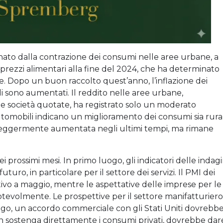
inato dalla contrazione dei consumi nelle aree urbane, a
 prezzi alimentari alla fine del 2024, che ha determinato
e. Dopo un buon raccolto quest’anno, l’inflazione dei
ali sono aumentati. Il reddito nelle aree urbane,
e società quotate, ha registrato solo un moderato
utomobili indicano un miglioramento dei consumi sia rural
 leggermente aumentata negli ultimi tempi, ma rimane
ei prossimi mesi. In primo luogo, gli indicatori delle indagi
turo, in particolare per il settore dei servizi. Il PMI dei
tivo a maggio, mentre le aspettative delle imprese per le
 notevolmente. Le prospettive per il settore manifatturiero
go, un accordo commerciale con gli Stati Uniti dovrebb
n sostenga direttamente i consumi privati, dovrebbe dar