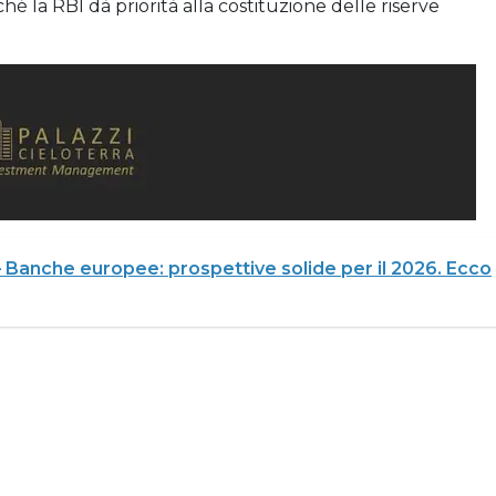
é la RBI dà priorità alla costituzione delle riserve
 Banche europee: prospettive solide per il 2026. Ecco