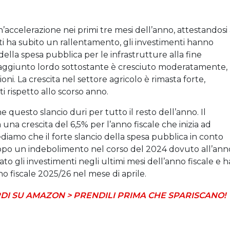
n’accelerazione nei primi tre mesi dell’anno, attestandosi 
ti ha subito un rallentamento, gli investimenti hanno
della spesa pubblica per le infrastrutture alla fine
e aggiunto lordo sottostante è cresciuto moderatamente,
oni. La crescita nel settore agricolo è rimasta forte,
 rispetto allo scorso anno.
uesto slancio duri per tutto il resto dell’anno. Il
 una crescita del 6,5% per l’anno fiscale che inizia ad
ediamo che il forte slancio della spesa pubblica in conto
opo un indebolimento nel corso del 2024 dovuto all’ann
o gli investimenti negli ultimi mesi dell’anno fiscale e h
no fiscale 2025/26 nel mese di aprile.
DI SU AMAZON > PRENDILI PRIMA CHE SPARISCANO!