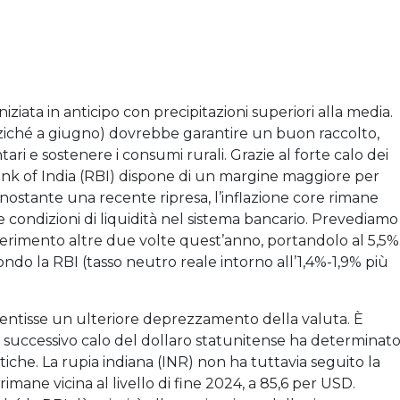
iziata in anticipo con precipitazioni superiori alla media.
nziché a giugno) dovrebbe garantire un buon raccolto,
ari e sostenere i consumi rurali. Grazie al forte calo dei
Bank of India (RBI) dispone di un margine maggiore per
onostante una recente ripresa, l’inflazione core rimane
e condizioni di liquidità nel sistema bancario. Prevediamo
riferimento altre due volte quest’anno, portandolo al 5,5%
ndo la RBI (tasso neutro reale intorno all’1,4%-1,9% più
entisse un ulteriore deprezzamento della valuta. È
 successivo calo del dollaro statunitense ha determinat
iche. La rupia indiana (INR) non ha tuttavia seguito la
imane vicina al livello di fine 2024, a 85,6 per USD.