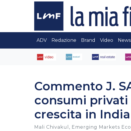
ADV
Redazione
Brand
Video
News
Commento J. SA
consumi privati
crescita in India
Mali Chivakul, Emerging Markets Econ