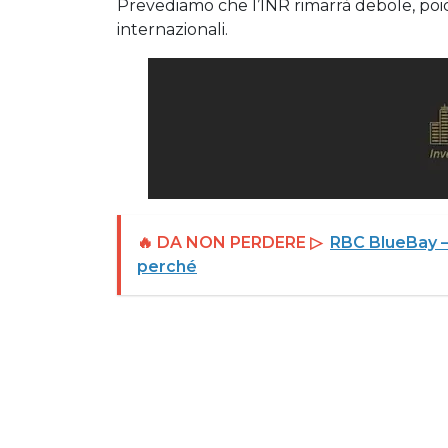
Prevediamo che l’INR rimarrà debole, poich
internazionali.
🔥 DA NON PERDERE ▷
RBC BlueBay –
perché