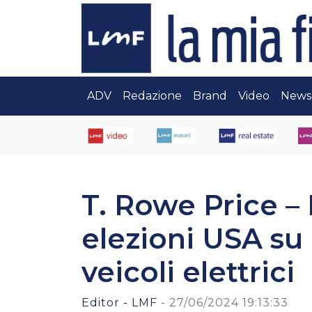
ADV
Redazione
Brand
Video
News
T. Rowe Price – 
elezioni USA su 
veicoli elettrici
Editor - LMF
-
27/06/2024 19:13:33