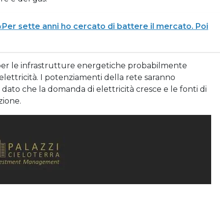
 «Per sette anni ho cercato di battere il mercato. Poi
i per le infrastrutture energetiche probabilmente
elettricità. I potenziamenti della rete saranno
 dato che la domanda di elettricità cresce e le fonti di
zione.