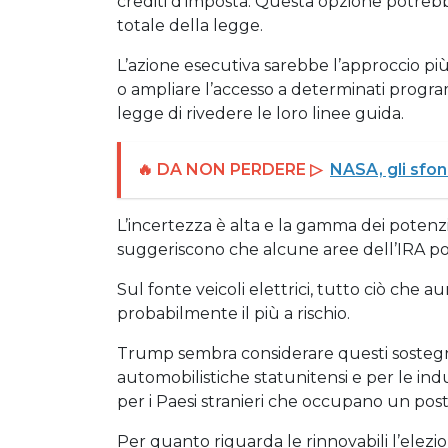
crediti d’imposta. Questa opzione potreb
totale della legge.
L’azione esecutiva sarebbe l’approccio più
o ampliare l’accesso a determinati progra
legge di rivedere le loro linee guida.
🔥 DA NON PERDERE ▷
NASA, gli sfon
L’incertezza è alta e la gamma dei potenzial
suggeriscono che alcune aree dell’IRA pot
Sul fonte veicoli elettrici, tutto ciò che a
probabilmente il più a rischio.
Trump sembra considerare questi sostegni
automobilistiche statunitensi e per le ind
per i Paesi stranieri che occupano un posto 
Per quanto riguarda le rinnovabili l’elez