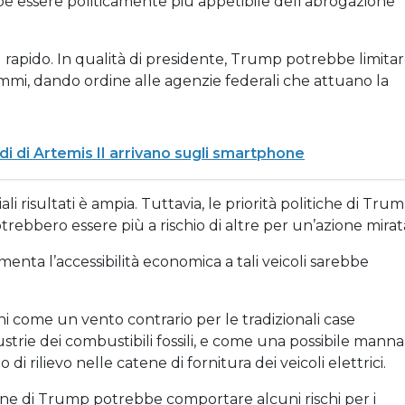
be essere politicamente più appetibile dell’abrogazione
 rapido. In qualità di presidente, Trump potrebbe limita
mmi, dando ordine alle agenzie federali che attuano la
di di Artemis II arrivano sugli smartphone
i risultati è ampia. Tuttavia, le priorità politiche di Tru
rebbero essere più a rischio di altre per un’azione mirat
umenta l’accessibilità economica a tali veicoli sarebbe
 come un vento contrario per le tradizionali case
ustrie dei combustibili fossili, e come una possibile manna
di rilievo nelle catene di fornitura dei veicoli elettrici.
ione di Trump potrebbe comportare alcuni rischi per i