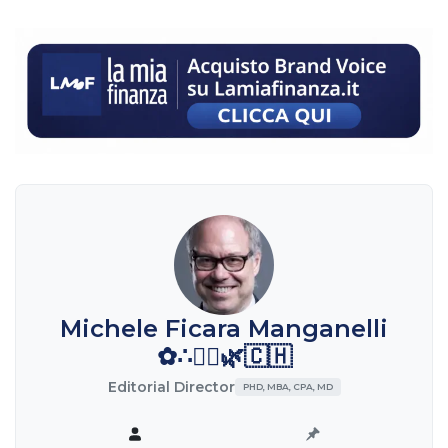
Michele Ficara Manganelli
✿∴♛🌿🇨🇭
Editorial Director
PHD, MBA, CPA, MD