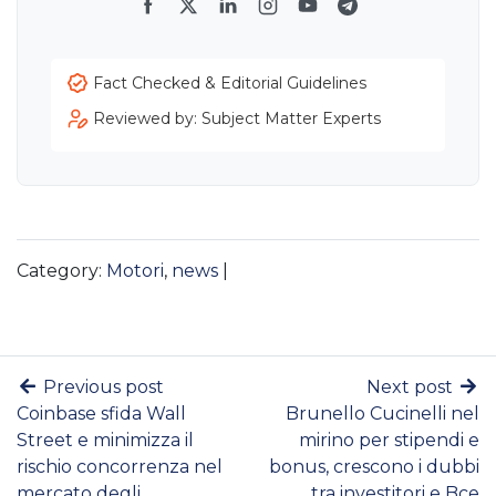
Facebook
Twitter
LinkedIn
Instagram
YouTube
Telegram
Fact Checked & Editorial Guidelines
Reviewed by: Subject Matter Experts
Category:
Motori
,
news
|
Previous post
Next post
Coinbase sfida Wall
Brunello Cucinelli nel
Street e minimizza il
mirino per stipendi e
rischio concorrenza nel
bonus, crescono i dubbi
mercato degli
tra investitori e Bce