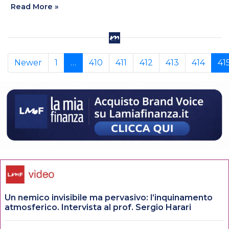
Read More »
Newer
1
…
410
411
412
413
414
41
Un nemico invisibile ma pervasivo: l’inquinamento
atmosferico. Intervista al prof. Sergio Harari