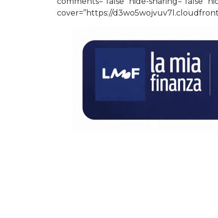
comments=”false” hide-sharing=”false” h
cover=”https://d3wo5wojvuv7l.cloudfron