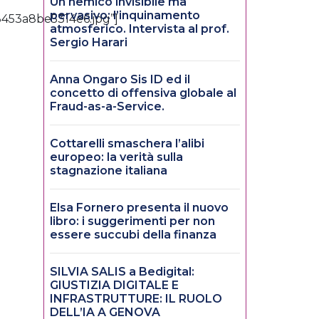
Un nemico invisibile ma
pervasivo: l’inquinamento
3453a8be5314e6.jpg”]
atmosferico. Intervista al prof.
Sergio Harari
Anna Ongaro Sis ID ed il
concetto di offensiva globale al
Fraud-as-a-Service.
Cottarelli smaschera l’alibi
europeo: la verità sulla
stagnazione italiana
Elsa Fornero presenta il nuovo
libro: i suggerimenti per non
essere succubi della finanza
SILVIA SALIS a Bedigital:
GIUSTIZIA DIGITALE E
INFRASTRUTTURE: IL RUOLO
DELL’IA A GENOVA