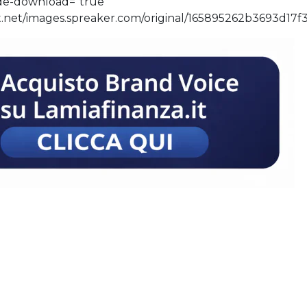
ide-download=”true”
t.net/images.spreaker.com/original/165895262b3693d17f