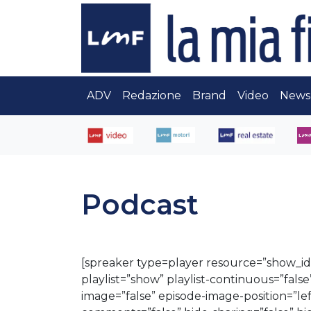
ADV
Redazione
Brand
Video
News
Podcast
[spreaker type=player resource=”show_i
playlist=”show” playlist-continuous=”false
image=”false” episode-image-position=”left