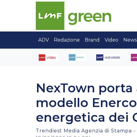
ADV
Redazione
Brand
Video
News
NexTown porta 
modello Enercom
energetica dei
Trendiest Media Agenzia di Stampa -