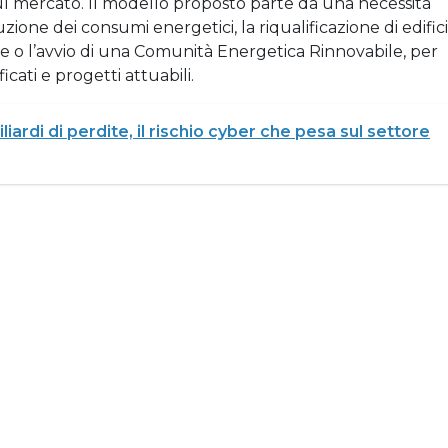
 sul mercato. Il modello proposto parte da una necessità
one dei consumi energetici, la riqualificazione di edifici
one o l’avvio di una Comunità Energetica Rinnovabile, per
icati e progetti attuabili.
liardi di perdite, il rischio cyber che pesa sul settore