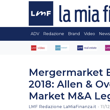
ADV
Redazione
Brand
Video
News
Mergermarket 
2018: Allen & O
Market M&A Lega
LMF Redazione LaMiaFinanza.it
-
11/1