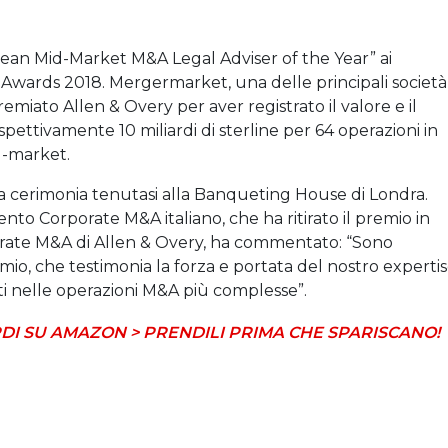
pean Mid-Market M&A Legal Adviser of the Year” ai
wards 2018. Mergermarket, una delle principali società
emiato Allen & Overy per aver registrato il valore e il
ispettivamente 10 miliardi di sterline per 64 operazioni in
d-market.
una cerimonia tenutasi alla Banqueting House di Londra.
to Corporate M&A italiano, che ha ritirato il premio in
ate M&A di Allen & Overy, ha commentato: “Sono
io, che testimonia la forza e portata del nostro experti
ti nelle operazioni M&A più complesse”.
DI SU AMAZON > PRENDILI PRIMA CHE SPARISCANO!