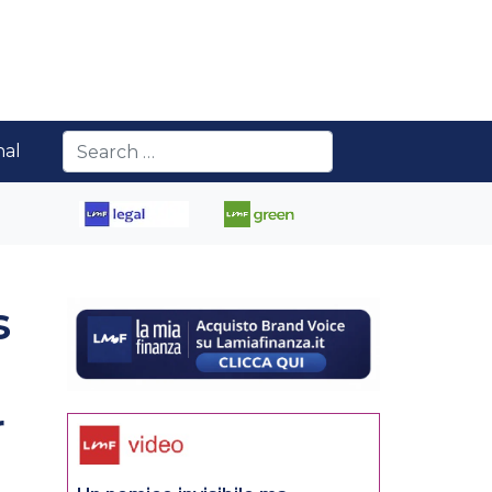
nal
s
r