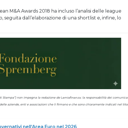
pean M&A Awards 2018 ha incluso l’analisi delle league
seguita dall’elaborazione di una shortlist e, infine, lo
cati Stampa”) non impegna la redazione de
Lamiafinanza
: la responsabilità dei comunicat
lle aziende, enti e associazioni che li firmano e che sono chiaramente indicati nel tito
ernativi nell’Area Euro nel 2026