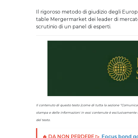
Il rigoroso metodo di giudizio degli Euro
table Mergermarket dei leader di mercato, 
scrutinio di un panel di esperti.
Il contenuto di questo testo (come di tutta la sezione “Comuni
stampa e delle informazioni in essi contenute è esclusivamente de
del testo.
🔥 DA NON PERDERE ▷
Focus bond gov