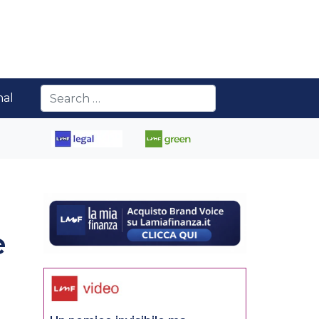
nal
e