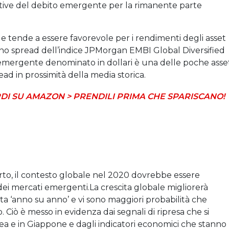
tive del debito emergente per la rimanente parte
nale tende a essere favorevole per i rendimenti degli asset
 uno spread dell’indice JPMorgan EMBI Global Diversified
o emergente denominato in dollari è una delle poche asse
ad in prossimità della media storica.
DI SU AMAZON > PRENDILI PRIMA CHE SPARISCANO!
erto, il contesto globale nel 2020 dovrebbe essere
ei mercati emergenti.La crescita globale migliorerà
a ‘anno su anno’ e vi sono maggiori probabilità che
. Ciò è messo in evidenza dai segnali di ripresa che si
a e in Giappone e dagli indicatori economici che stanno