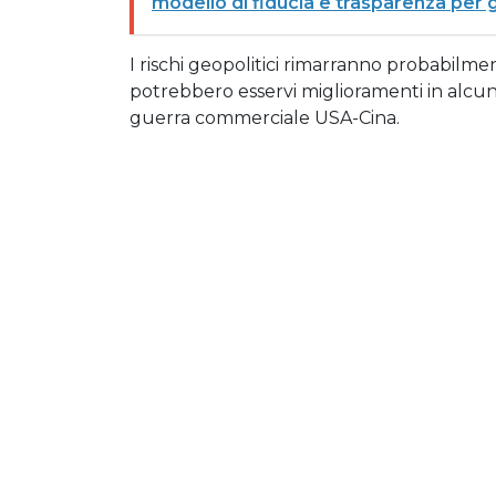
modello di fiducia e trasparenza per gl
I rischi geopolitici rimarranno probabilm
potrebbero esservi miglioramenti in alcune
guerra commerciale USA-Cina.