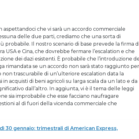
n aspettandoci che vi sarà un accordo commerciale
nessuna delle due parti, crediamo che una sorta di
ù probabile. Il nostro scenario di base prevede la firma d
tra USA e Cina, che dovrebbe fermare l’escalation e che
ne dei dazi esistenti. È probabile che l’introduzione de
nga rimandata se un accordo non sarà stato raggiunto pe
io non trascurabile di un’ulteriore escalation data la
in acquisti di beni agricoli su larga scala da un lato e da
ificativo dall’altro. In aggiunta, vi è il tema delle leggi
ene sia improbabile che esse facciano naufragare
estioni al di fuori della vicenda commerciale che
ì 30 gennaio: trimestrali di American Express,