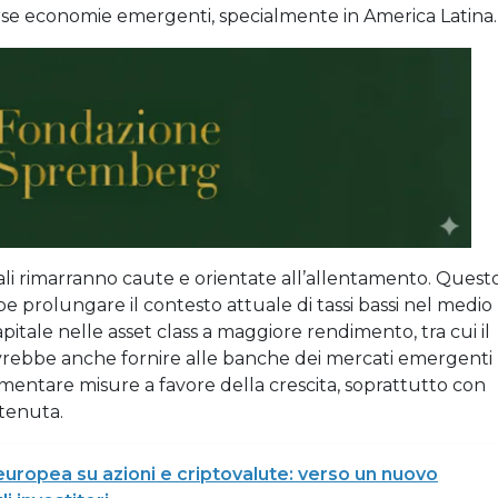
verse economie emergenti, specialmente in America Latina.
ali rimarranno caute e orientate all’allentamento. Quest
rolungare il contesto attuale di tassi bassi nel medio
apitale nelle asset class a maggiore rendimento, tra cui il
rebbe anche fornire alle banche dei mercati emergenti
mentare misure a favore della crescita, soprattutto con
ntenuta.
uropea su azioni e criptovalute: verso un nuovo