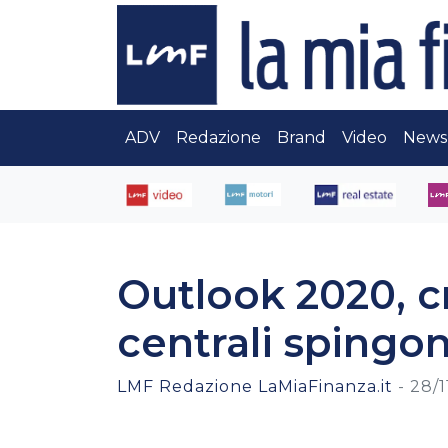
ADV
Redazione
Brand
Video
News
Outlook 2020, c
centrali spingo
LMF Redazione LaMiaFinanza.it
-
28/1