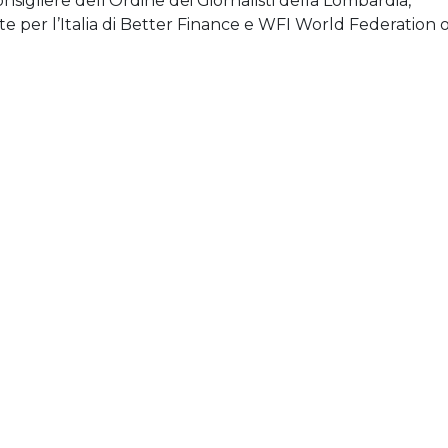
nsigliere dell’Ordine dei Giornalisti della Lombardia,
e per l’Italia di Better Finance e WFI World Federation 