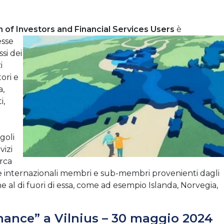
of Investors and Financial Services Users
è
esse
si dei
i
tori e
a,
i,
a
goli
vizi
irca
 e internazionali membri e sub-membri provenienti dagli
 al di fuori di essa, come ad esempio Islanda, Norvegia,
nance” a Vilnius – 30 maggio 2024