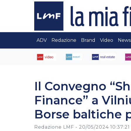
ADV
Redazione
Brand
Video
News
Il Convegno “Sh
Finance” a Vilni
Borse baltiche 
Redazione LMF -
20/05/2024 10:37:21