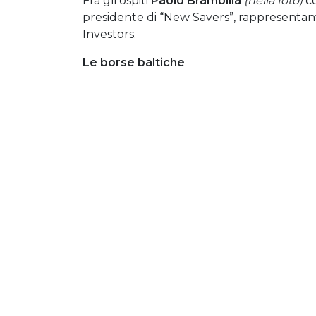
Fra gli ospiti
Paolo Brambilla
(nella foto)
co
presidente di “New Savers”, rappresentant
Investors.
Le borse baltiche