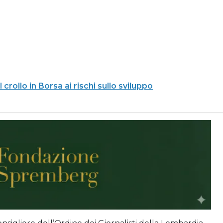
crollo in Borsa ai rischi sullo sviluppo