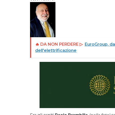
🔥 DA NON PERDERE ▷
EuroGroup, dal 
dell'elettrificazione