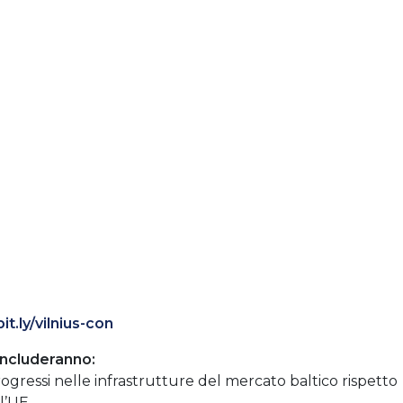
bit.ly/vilnius-con
, includeranno:
progressi nelle infrastrutture del mercato baltico rispetto
l’UE.