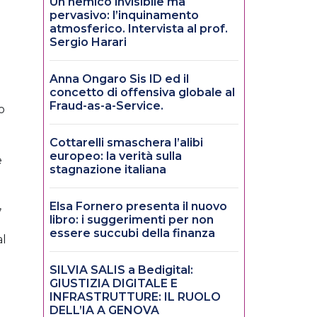
Un nemico invisibile ma
pervasivo: l’inquinamento
atmosferico. Intervista al prof.
Sergio Harari
Anna Ongaro Sis ID ed il
concetto di offensiva globale al
Fraud-as-a-Service.
o
Cottarelli smaschera l’alibi
europeo: la verità sulla
e
stagnazione italiana
,
Elsa Fornero presenta il nuovo
libro: i suggerimenti per non
essere succubi della finanza
al
SILVIA SALIS a Bedigital:
GIUSTIZIA DIGITALE E
INFRASTRUTTURE: IL RUOLO
DELL’IA A GENOVA