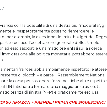
57
rancia con la possibilità di una destra più “moderata”, gli
damente e inaspettatamente possano riemergere le
bito (per esempio, la questione del mini-budget del Regn
rtito politico, l’accettazione generale dello stimolo
mori ad esso associati e una maggiore enfasi sulla ricerca
l’immigrazione alla politica monetaria, potrebbero esser
o.
lamentari francesi abbia ampiamente rispettato le attese
escente di blocchi – a parte il Rassemblement National
are la corsa per sostenere forze politiche altre rispetto 
no, il RN faticherà a formare una maggioranza assoluta
maggioranza di sinistra (NFP) è praticamente esclusa.
DI SU AMAZON > PRENDILI PRIMA CHE SPARISCANO!