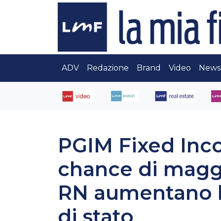
ADV
Redazione
Brand
Video
News
PGIM Fixed Inco
chance di maggi
RN aumentano l’
di stato