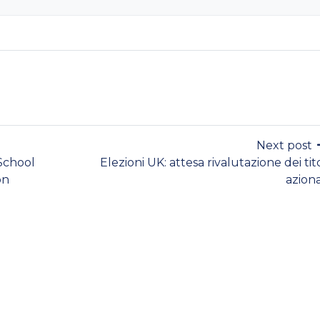
Next post
 School
Elezioni UK: attesa rivalutazione dei tito
on
aziona