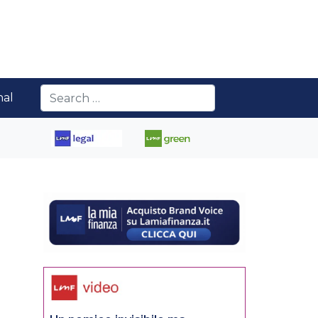
nal
l