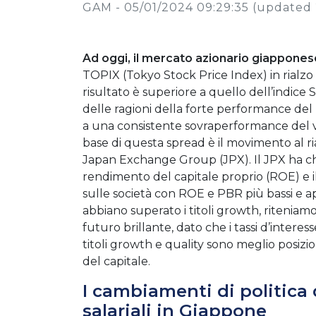
GAM -
05/01/2024 09:29:35
(updated 
Ad oggi, il mercato azionario giappones
TOPIX (Tokyo Stock Price Index) in rialz
risultato è superiore a quello dell’indice 
delle ragioni della forte performance del 
a una consistente sovraperformance del valor
base di questa spread è il movimento al rial
Japan Exchange Group (JPX). Il JPX ha chie
rendimento del capitale proprio (ROE) e 
sulle società con ROE e PBR più bassi e ap
abbiano superato i titoli growth, riteniamo
futuro brillante, dato che i tassi d’intere
titoli growth e quality sono meglio posizio
del capitale.
I cambiamenti di politica 
salariali in Giappone