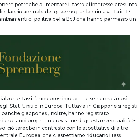
pponese potrebbe aumentare il tasso di interesse presunt
i bilancio annuale del governo per la prima volta in 17
i cambiamenti di politica della BoJ che hanno permesso un
ialzo dei tassi l’anno prossimo, anche se non sarà così
i Stati Uniti o in Europa. Tuttavia, in Giappone si regist
e banche giapponesi, inoltre, hanno registrato
i due anni proprio in previsione di questa eventualità. S
vo, ciò sarebbe in contrasto con le aspettative di altre
entrale Europea, che ci aspettiamo riducano i tassi