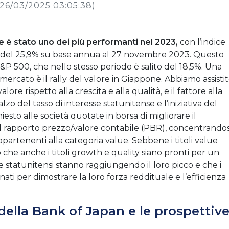
26/03/2025 03:05:38)
e è stato uno dei più performanti nel 2023,
con l’indice
o del 25,9% su base annua al 27 novembre 2023. Questo
S&P 500, che nello stesso periodo è salito del 18,5%. Una
mercato è il rally del valore in Giappone. Abbiamo assisti
e rispetto alla crescita e alla qualità, e il fattore alla
zo del tasso di interesse statunitense e l’iniziativa del
sto alle società quotate in borsa di migliorare il
il rapporto prezzo/valore contabile (PBR), concentrandos
partenenti alla categoria value. Sebbene i titoli value
 che anche i titoli growth e quality siano pronti per un
sse statunitensi stanno raggiungendo il loro picco e che i
nati per dimostrare la loro forza reddituale e l’efficienza
della Bank of Japan e le prospettiv