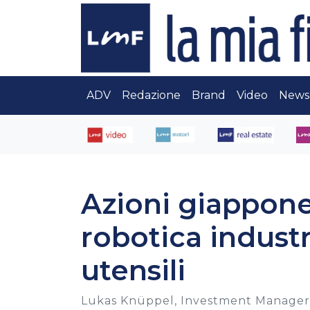
ADV
Redazione
Brand
Video
News
Azioni giappones
robotica indust
utensili
Lukas Knüppel, Investment Manager 