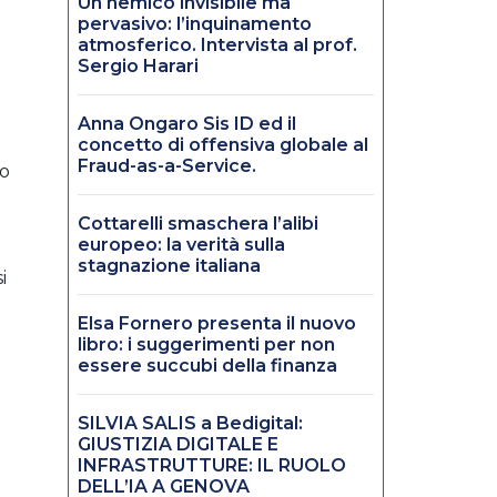
Un nemico invisibile ma
pervasivo: l’inquinamento
atmosferico. Intervista al prof.
Sergio Harari
Anna Ongaro Sis ID ed il
concetto di offensiva globale al
Fraud-as-a-Service.
to
Cottarelli smaschera l’alibi
europeo: la verità sulla
stagnazione italiana
i
Elsa Fornero presenta il nuovo
libro: i suggerimenti per non
essere succubi della finanza
SILVIA SALIS a Bedigital:
GIUSTIZIA DIGITALE E
e
INFRASTRUTTURE: IL RUOLO
DELL’IA A GENOVA