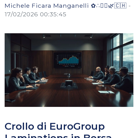
Michele Ficara Manganelli ✿∴♛🌿🇨🇭
-
17/02/2026 00:35:45
Crollo di EuroGroup
Laminations in Borsa