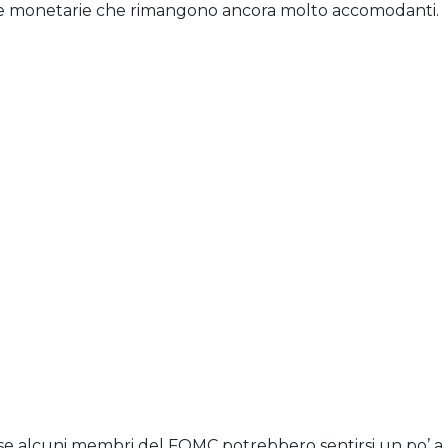
li e monetarie che rimangono ancora molto accomodanti.
i se alcuni membri del FOMC potrebbero sentirsi un po’ a