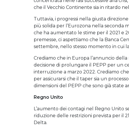
concentrata nelle fasi successive alla cris
che il Vecchio Continente sia in ritardo ne
Tuttavia, i progressi nella giusta direzi
più solida per l’Eurozona nella seconda me
che ha aumentato le stime per il 2021 e 20
premesse, ci aspettiamo che la Banca Centr
settembre, nello stesso momento in cui la 
Crediamo che in Europa l’annuncio della r
decisione di prolungare il PEPP per un c
interruzione a marzo 2022. Crediamo che u
per assicurarsi che il taper sia un proces
dimensioni del PEPP che sono già state a
Regno Unito
L’aumento dei contagi nel Regno Unito se
riduzione delle restrizioni prevista per il
Delta.