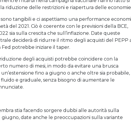
i, mentre i ritardi nella campagna vaccinale hanno fatto sì
lla riduzione delle restrizioni e riapertura delle economie
one sono tangibili e ci aspettiamo una performance econom
tà del 2021. Ciò è coerente con le previsioni della BCE,
22 sia sulla crescita che sull’inflazione. Date queste
ale deciderà di ridurre il ritmo degli acquisti del PEPP 
Fed potrebbe iniziare il taper.
iduzione degli acquisti potrebbe coincidere con la
erto numero di mesi, in modo da evitare una brusca
n’estensione fino a giugno o anche oltre sia probabile,
so fluido e graduale, senza bisogno di aumentare le
nnunciate.
mbra stia facendo sorgere dubbi alle autorità sulla
 21 giugno, date anche le preoccupazioni sulla variante