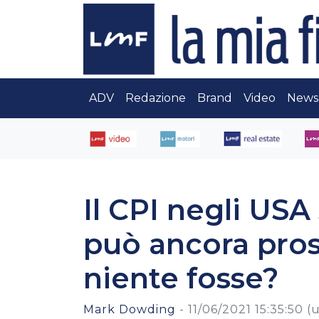
ADV
Redazione
Brand
Video
News
Il CPI negli USA 
può ancora pro
niente fosse?
Mark Dowding
-
11/06/2021 15:35:50
(