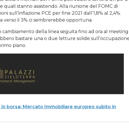
lle quali stanno assistendo. Alla riunione del FOMC di
ni sull’inflazione PCE per fine 2021 dall’1,8% al 2,4%.
tiva verso il 3% ci sembrerebbe opportuna.
 cambiamento della linea seguita fino ad ora al meeting
ebbero bastare una o due letture solide sull’occupazion
primo piano.
 in borsa: Mercato Immobiliare europeo subito in