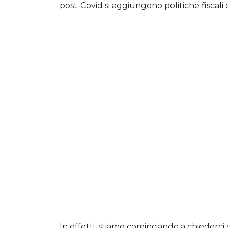
post-Covid si aggiungono politiche fisca
In effetti, stiamo cominciando a chiederc