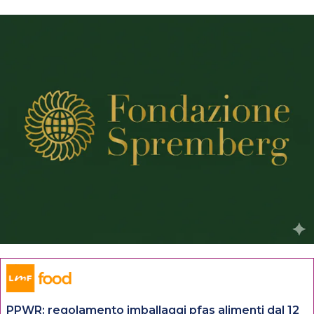
PPWR: regolamento imballaggi pfas alimenti dal 12