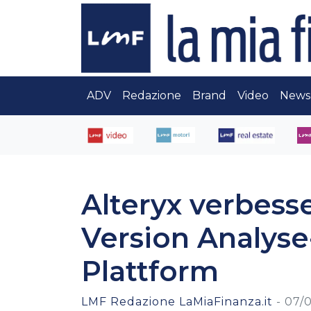
ADV
Redazione
Brand
Video
News
Alteryx verbess
Version Analyse-
Plattform
LMF Redazione LaMiaFinanza.it
-
07/0