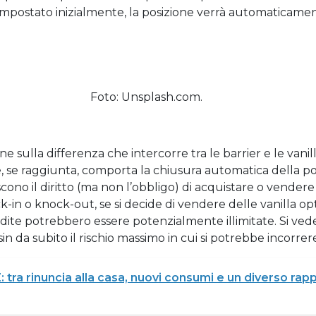
ut impostato inizialmente, la posizione verrà automaticame
Foto: Unsplash.com.
 sulla differenza che intercorre tra le barrier e le vanil
, se raggiunta, comporta la chiusura automatica della po
iscono il diritto (ma non l’obbligo) di acquistare o vende
ock-in o knock-out, se si decide di vendere delle vanilla op
dite potrebbero essere potenzialmente illimitate. Si vede 
n da subito il rischio massimo in cui si potrebbe incorrer
 tra rinuncia alla casa, nuovi consumi e un diverso rap