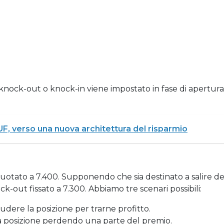
lo di knock-out o knock-in viene impostato in fase di apert
F, verso una nuova architettura del risparmio
 quotato a 7.400. Supponendo che sia destinato a salire d
ck-out fissato a 7.300. Abbiamo tre scenari possibili:
hiudere la posizione per trarne profitto.
la posizione perdendo una parte del premio.