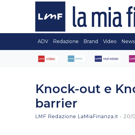
ADV
Redazione
Brand
Video
News
Knock-out e Kno
barrier
LMF Redazione LaMiaFinanza.it
-
20/0