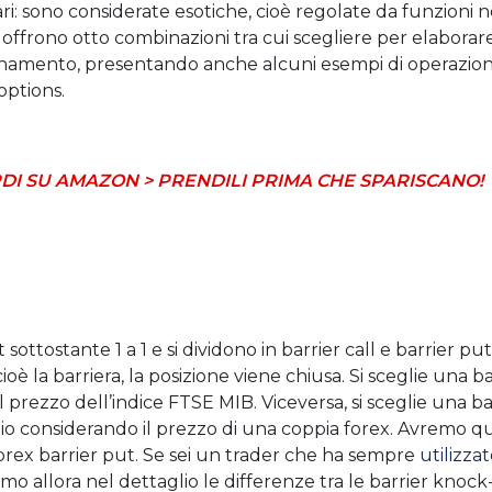
lari: sono considerate esotiche, cioè regolate da funzion
ffrono otto combinazioni tra cui scegliere per elaborare l
zionamento, presentando anche alcuni esempi di operazion
 options.
DI SU AMAZON > PRENDILI PRIMA CHE SPARISCANO!
sottostante 1 a 1 e si dividono in barrier call e barrier 
ioè la barriera, la posizione viene chiusa. Si sceglie una b
l prezzo dell’indice FTSE MIB. Viceversa, si sceglie una bar
io considerando il prezzo di una coppia forex. Avremo qui
forex barrier put. Se sei un trader che ha sempre
utilizza
mo allora nel dettaglio le differenze tra le barrier kno