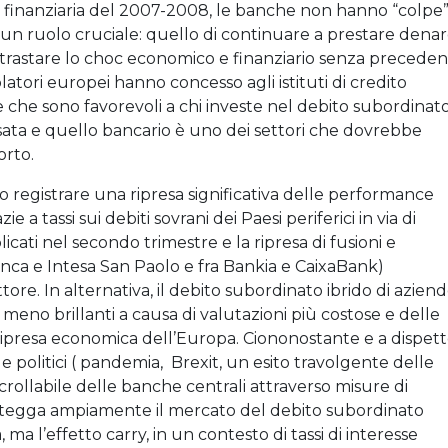
si finanziaria del 2007-2008, le banche non hanno “colpe
o un ruolo cruciale: quello di continuare a prestare denar
ntrastare lo choc economico e finanziario senza preceden
golatori europei hanno concesso agli istituti di credito
 che sono favorevoli a chi investe nel debito subordinato
sata e quello bancario è uno dei settori che dovrebbe
orto.
o registrare una ripresa significativa delle performance
 a tassi sui debiti sovrani dei Paesi periferici in via di
blicati nel secondo trimestre e la ripresa di fusioni e
anca e Intesa San Paolo e fra Bankia e CaixaBank)
ore. In alternativa, il debito subordinato ibrido di azien
eno brillanti a causa di valutazioni più costose e delle
ripresa economica dell’Europa. Ciononostante e a dispet
e politici ( pandemia, Brexit, un esito travolgente delle
ncrollabile delle banche centrali attraverso misure di
tegga ampiamente il mercato del debito subordinato
 ma l’effetto carry, in un contesto di tassi di interesse