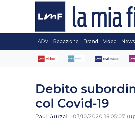
ADV
Redazione
Brand
Video
News
Debito subordi
col Covid-19
Paul Gurzal
-
07/10/2020 16:05:07
(u