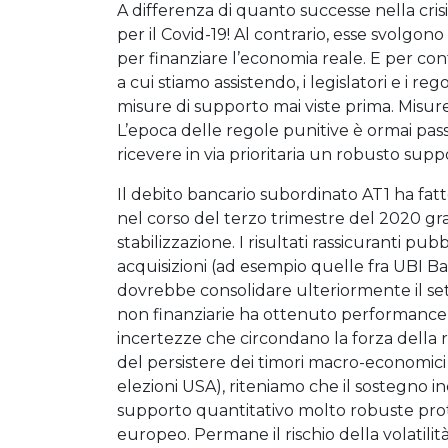
A differenza di quanto successe nella cri
per il Covid-19! Al contrario, esse svolgon
per finanziare l’economia reale. E per co
a cui stiamo assistendo, i legislatori e i re
misure di supporto mai viste prima. Misure
L’epoca delle regole punitive è ormai pas
ricevere in via prioritaria un robusto supp
Il debito bancario subordinato AT1 ha fatt
nel corso del terzo trimestre del 2020 grazie
stabilizzazione. I risultati rassicuranti pub
acquisizioni (ad esempio quelle fra UBI B
dovrebbe consolidare ulteriormente il sett
non finanziarie ha ottenuto performance m
incertezze che circondano la forza della 
del persistere dei timori macro-economici 
elezioni USA), riteniamo che il sostegno i
supporto quantitativo molto robuste pro
europeo. Permane il rischio della volatilità,