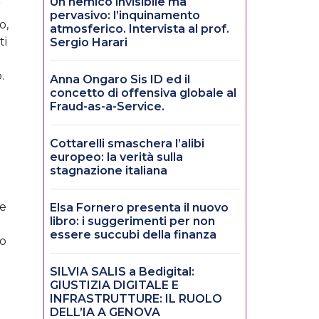
Un nemico invisibile ma
”
pervasivo: l’inquinamento
o,
atmosferico. Intervista al prof.
ti
Sergio Harari
.
Anna Ongaro Sis ID ed il
concetto di offensiva globale al
Fraud-as-a-Service.
Cottarelli smaschera l’alibi
europeo: la verità sulla
stagnazione italiana
de
Elsa Fornero presenta il nuovo
libro: i suggerimenti per non
essere succubi della finanza
to
SILVIA SALIS a Bedigital:
GIUSTIZIA DIGITALE E
INFRASTRUTTURE: IL RUOLO
DELL’IA A GENOVA