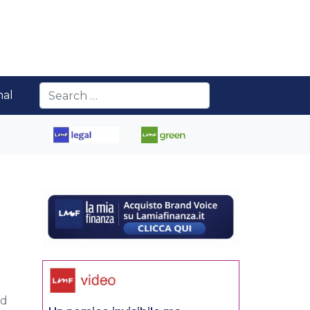
nal
ed