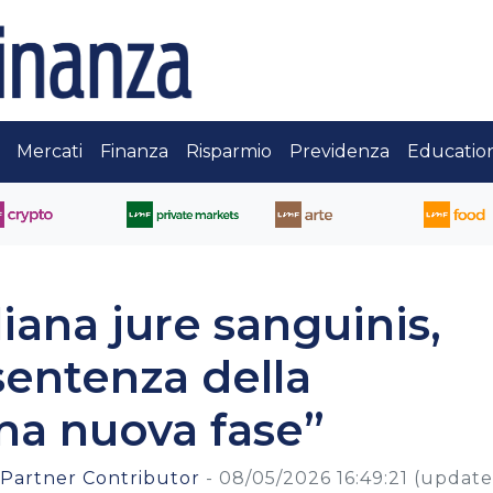
Mercati
Finanza
Risparmio
Previdenza
Educatio
liana jure sanguinis,
sentenza della
na nuova fase”
 Partner Contributor
-
08/05/2026 16:49:21
(updat