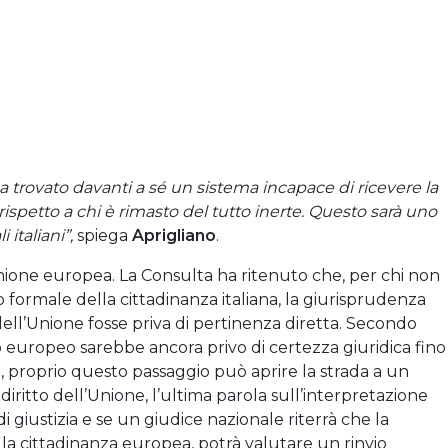
ha trovato davanti a s
é un sistema incapace di ricevere la
spetto a chi è rimasto del tutto inerte. Questo sarà uno
 italiani”,
spiega
Aprigliano
.
’Unione europea. La Consulta ha ritenuto che, per chi non
ormale della cittadinanza italiana, la giurisprudenza
ell’Unione fosse priva di pertinenza diretta. Secondo
o europeo sarebbe ancora privo di certezza giuridica fino
o
, proprio questo passaggio può aprire la strada a un
diritto dell’Unione, l’ultima parola sull’interpretazione
 giustizia e se un giudice nazionale riterrà che la
sulla cittadinanza europea, potrà valutare un rinvio