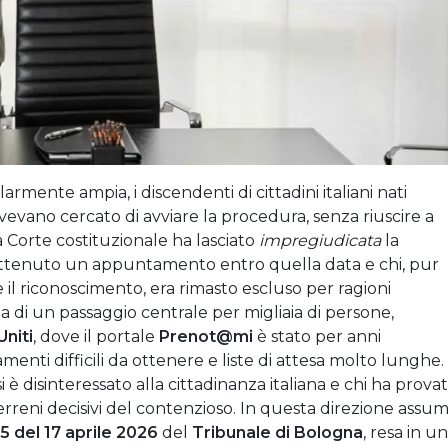
rmente ampia, i discendenti di cittadini italiani nati
vevano cercato di avviare la procedura, senza riuscire a
Corte costituzionale ha lasciato
impregiudicata
la
 ottenuto un appuntamento entro quella data e chi, pur
il riconoscimento, era rimasto escluso per ragioni
ta di un passaggio centrale per migliaia di persone,
Uniti
, dove il portale
Prenot@mi
è stato per anni
nti difficili da ottenere e liste di attesa molto lunghe.
 si è disinteressato alla cittadinanza italiana e chi ha prova
erreni decisivi del contenzioso. In questa direzione assu
5 del 17 aprile 2026
del
Tribunale di Bologna
, resa in un