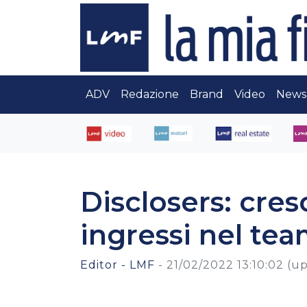
ADV
Redazione
Brand
Video
News
Disclosers: cres
ingressi nel te
Editor - LMF
-
21/02/2022 13:10:02
(up