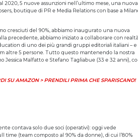
 al 2020, 5 nuove assunzioni nell’ultimo mese, una nuova
osers, boutique di PR e Media Relations con base a Milan
amo cresciuti del 90%, abbiamo inaugurato una nuova
alla precedente, abbiamo iniziato a collaborare con realt
ucation di uno dei più grandi gruppi editoriali italiani – e
am altre 5 persone. Tutto questo mantenendo la nostra
Jessica Malfatto e Stefano Tagliabue (33 e 32 anni), co
DI SU AMAZON > PRENDILI PRIMA CHE SPARISCANO!
ente contava solo due soci (operativi): oggi vede
ull time (team composto al 90% da donne), di cui l’80%