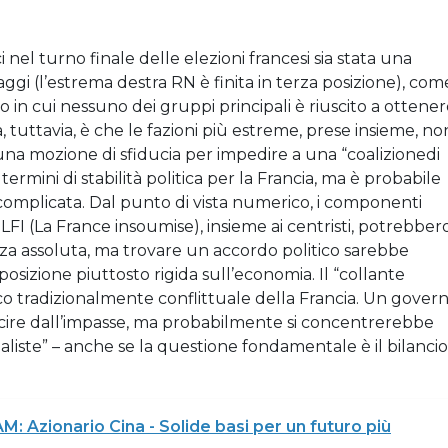
ci nel turno finale delle elezioni francesi sia stata una
ggi (l’estrema destra RN è finita in terza posizione), com
io in cui nessuno dei gruppi principali è riuscito a ottene
 tuttavia, è che le fazioni più estreme, prese insieme, no
 una mozione di sfiducia per impedire a una “coalizionedi
ermini di stabilità politica per la Francia, ma è probabile
li complicata. Dal punto di vista numerico, i componenti
di LFI (La France insoumise), insieme ai centristi, potrebber
a assoluta, ma trovare un accordo politico sarebbe
a posizione piuttosto rigida sull’economia. Il “collante
tico tradizionalmente conflittuale della Francia. Un gover
cire dall’impasse, ma probabilmente si concentrerebbe
maliste” – anche se la questione fondamentale è il bilancio
 Azionario Cina - Solide basi per un futuro più