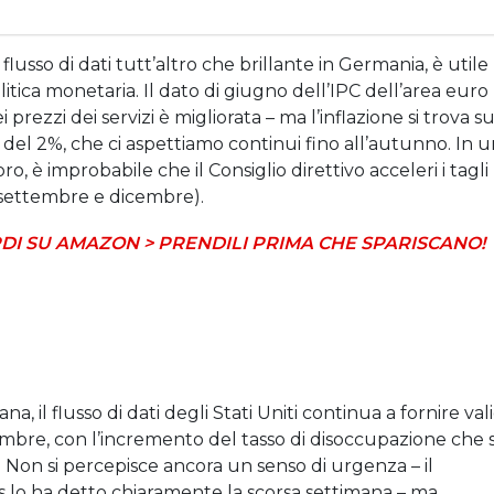
 flusso di dati tutt’altro che brillante in Germania, è utile
itica monetaria. Il dato di giugno dell’IPC dell’area euro
rezzi dei servizi è migliorata – ma l’inflazione si trova s
 del 2%, che ci aspettiamo continui fino all’autunno. In 
o, è improbabile che il Consiglio direttivo acceleri i tagli
r settembre e dicembre).
DI SU AMAZON > PRENDILI PRIMA CHE SPARISCANO!
, il flusso di dati degli Stati Uniti continua a fornire vali
mbre, con l’incremento del tasso di disoccupazione che s
*. Non si percepisce ancora un senso di urgenza – il
s lo ha detto chiaramente la scorsa settimana – ma