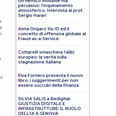
Un nemico invisibile ma
pervasivo: l’inquinamento
atmosferico. Intervista al prof.
Sergio Harari
e
re
Anna Ongaro Sis ID ed il
n
concetto di offensiva globale al
Fraud-as-a-Service.
Cottarelli smaschera l’alibi
europeo: la verità sulla
o
stagnazione italiana
Elsa Fornero presenta il nuovo
no
libro: i suggerimenti per non
essere succubi della finanza
SILVIA SALIS a Bedigital:
GIUSTIZIA DIGITALE E
INFRASTRUTTURE: IL RUOLO
DELL’IA A GENOVA