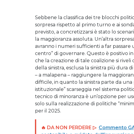
Sebbene la classifica dei tre blocchi politi
sorpresa rispetto al primo turno e ai sonda
previsto, a concretizzarsi è stato lo scenar
la maggioranza assoluta. Un’altra sorpresa,
avranno i numeri sufficienti a far passare
centro” di governare. Questo è positivo in t
che la creazione di tale coalizione si rive
della sinistra, esclusa la sinistra più dura 
– a malapena – raggiungere la maggioranz
difficile, in quanto la sinistra parte da un
istituzionale” scarseggia nel sistema poli
tecnico di minoranza è un’opzione per us
solo sulla realizzazione di politiche “mini
per il 2025.
🔥 DA NON PERDERE ▷
Commento GAM: