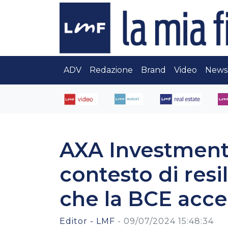
ADV
Redazione
Brand
Video
News
AXA Investment
contesto di resi
che la BCE accele
Editor - LMF
-
09/07/2024 15:48:34