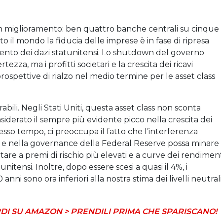
n miglioramento: ben quattro banche centrali su cinque
tto il mondo la fiducia delle imprese è in fase di ripresa
ento dei dazi statunitensi. Lo shutdown del governo
a, ma i profitti societari e la crescita dei ricavi
rospettive di rialzo nel medio termine per le asset class
rabili. Negli Stati Uniti, questa asset class non sconta
siderato il sempre più evidente picco nella crescita dei
tesso tempo, ci preoccupa il fatto che l’interferenza
a e nella governance della Federal Reserve possa minare
are a premi di rischio più elevati e a curve dei rendimen
tunitensi. Inoltre, dopo essere scesi a quasi il 4%, i
anni sono ora inferiori alla nostra stima dei livelli neutral
DI SU AMAZON > PRENDILI PRIMA CHE SPARISCANO!