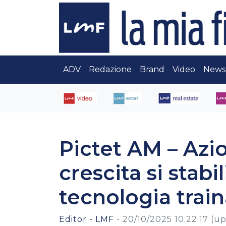
ADV
Redazione
Brand
Video
News
Pictet AM – Azion
crescita si stab
tecnologia trai
Editor - LMF
-
20/10/2025 10:22:17
(up