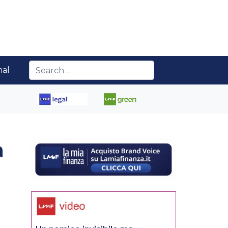
nal
a