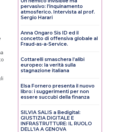
Un nemico invisibile ma
pervasivo: l’inquinamento
atmosferico. Intervista al prof.
Sergio Harari
Anna Ongaro Sis ID ed il
e
concetto di offensiva globale al
Fraud-as-a-Service.
ma
Cottarelli smaschera l’alibi
to
europeo: la verità sulla
stagnazione italiana
li
Elsa Fornero presenta il nuovo
libro: i suggerimenti per non
essere succubi della finanza
SILVIA SALIS a Bedigital:
GIUSTIZIA DIGITALE E
INFRASTRUTTURE: IL RUOLO
DELL’IA A GENOVA