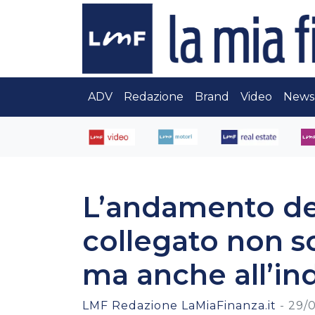
ADV
Redazione
Brand
Video
News
L’andamento del
collegato non so
ma anche all’in
LMF Redazione LaMiaFinanza.it
-
29/