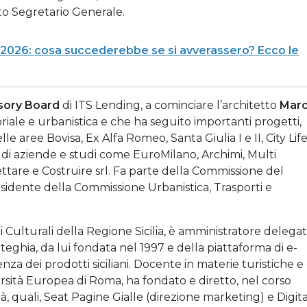
ato Segretario Generale.
el 2026: cosa succederebbe se si avverassero? Ecco le
sory Board
di ITS Lending, a cominciare l’architetto
Mar
itoriale e urbanistica e che ha seguito importanti progetti,
le aree Bovisa, Ex Alfa Romeo, Santa Giulia I e II, City Lif
 di aziende e studi come EuroMilano, Archimi, Multi
ettare e Costruire srl. Fa parte della Commissione del
idente della Commissione Urbanistica, Trasporti e
ni Culturali della Regione Sicilia, è amministratore delega
teghia, da lui fondata nel 1997 e della piattaforma di e-
 dei prodotti siciliani. Docente in materie turistiche e 
versità Europea di Roma, ha fondato e diretto, nel corso
à, quali, Seat Pagine Gialle (direzione marketing) e Digita