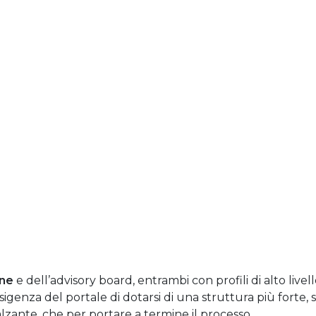
one
e dell’advisory board, entrambi con profili di alto livel
esigenza del portale di dotarsi di una struttura più forte, s
alzante, che per portare a termine il processo