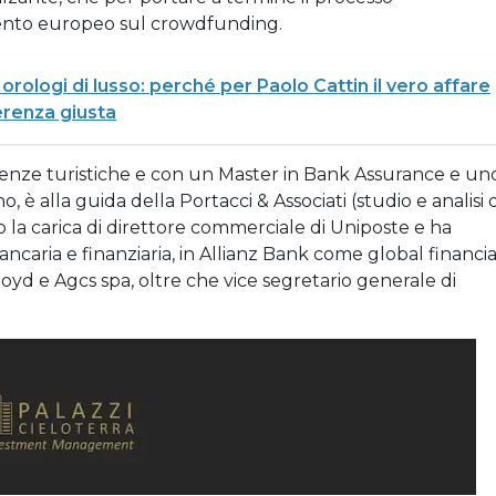
mento europeo sul crowdfunding.
 orologi di lusso: perché per Paolo Cattin il vero affare
erenza giusta
cienze turistiche e con un Master in Bank Assurance e un
, è alla guida della Portacci & Associati (studio e analisi d
 la carica di direttore commerciale di Uniposte e ha
caria e finanziaria, in Allianz Bank come global financia
oyd e Agcs spa, oltre che vice segretario generale di