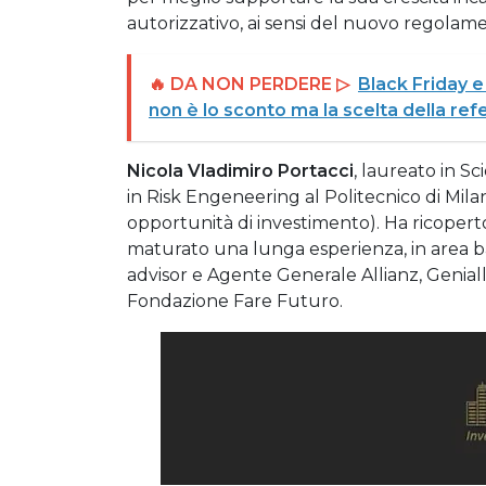
autorizzativo, ai sensi del nuovo regola
🔥 DA NON PERDERE ▷
Black Friday e
non è lo sconto ma la scelta della ref
Nicola Vladimiro Portacci
, laureato in S
in Risk Engeneering al Politecnico di Milano
opportunità di investimento). Ha ricoperto
maturato una lunga esperienza, in area ban
advisor e Agente Generale Allianz, Geniall
Fondazione Fare Futuro.