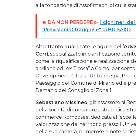
alla fondazione di Assofintech, di cui è st
🔥 DA NON PERDERE ▷
I cigni neri d
"Previsioni Oltraggiose" di BG SAXO
Altrettanto qualificate le figure dell’
Advi
Cerri
, specializzato in pianificazione terr
come la riqualificazione e realizzazione del
a Milano ed “ex Ticosa” a Como, per conto
Development-C Italia,
Ur.b.am
. Spa, Prog
Paesaggio del Comune di Milano ed è pres
Demanio del Consi­glio di Zona 1.
Sebastiano Missineo
, già assessore ai Be
della società di consulenza strategica Stra
commerce Komoosee, dedicata all’eccellenza
valorizzazione del territorio presso l’Uni
della sua carriera, numerose e note societ