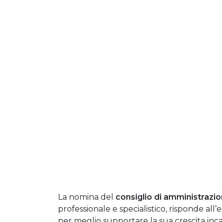
La nomina del
consiglio di amministrazi
professionale e specialistico, risponde all’
per meglio supportare la sua crescita inc