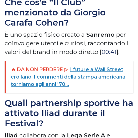
Che cos’è “Il Club”
menzionato da Giorgio
Carafa Cohen?
È uno spazio fisico creato a
Sanremo
per
coinvolgere utenti e curiosi, raccontando i
valori del brand in modo diretto [
00:41
].
🔥 DA NON PERDERE ▷
I future a Wall Street
crollano. I commenti della stampa americana:
torniamo agli anni '70...
Quali partnership sportive ha
attivato Iliad durante il
Festival?
Iliad
collabora con la
Lega Serie A
e