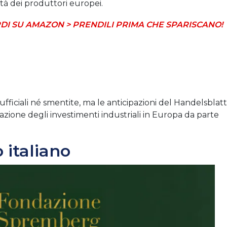
ità dei produttori europei.
DI SU AMAZON > PRENDILI PRIMA CHE SPARISCANO!
iciali né smentite, ma le anticipazioni del Handelsblatt
zione degli investimenti industriali in Europa da parte
 italiano