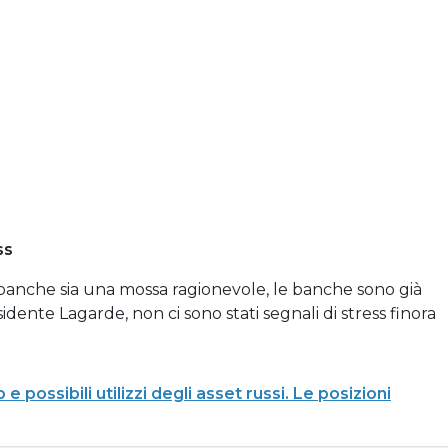
ss
e banche sia una mossa ragionevole, le banche sono già
idente Lagarde, non ci sono stati segnali di stress finora
possibili utilizzi degli asset russi. Le posizioni