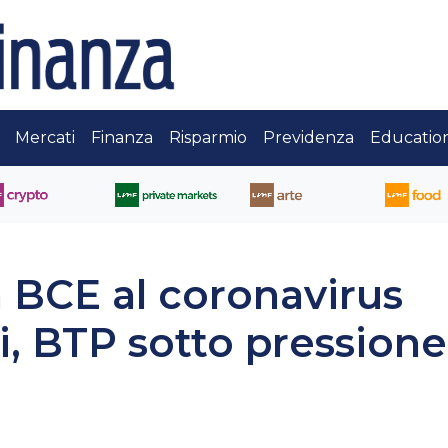
Mercati
Finanza
Risparmio
Previdenza
Educatio
a BCE al coronavirus
i, BTP sotto pressione